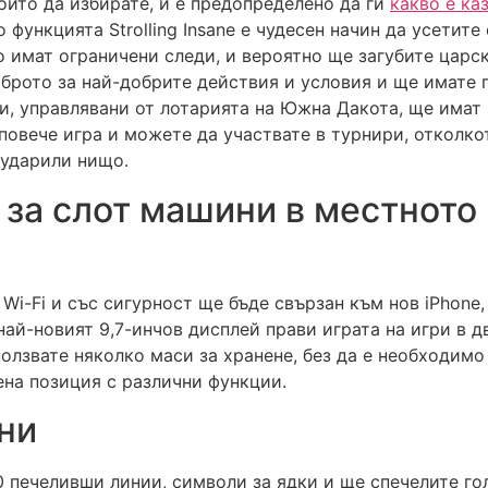
оито да избирате, и е предопределено да ги
какво е ка
но функцията Strolling Insane е чудесен начин да усетит
о имат ограничени следи, и вероятно ще загубите царс
оброто за най-добрите действия и условия и ще имате
и, управлявани от лотарията на Южна Дакота, ще имат 
 повече игра и можете да участвате в турнири, отколкот
 ударили нищо.
за слот машини в местното 
Wi-Fi и със сигурност ще бъде свързан към нов iPhone
, най-новият 9,7-инчов дисплей прави играта на игри в
лзвате няколко маси за хранене, без да е необходимо 
ена позиция с различни функции.
ни
 печеливши линии, символи за ядки и ще спечелите гол