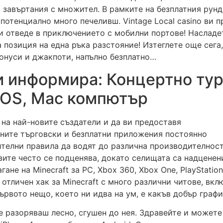
 завъртания с множител. В рамките на безплатния рунд
 потенциално много печеливш. Vintage Local casino ви 
ви отведе в приключението с мобилни портове! Насладе
а позиция на една ръка разстояние! Изтеглете още сега,
бонуси и джакпоти, напълно безплатно…
информира: Концертно турн
d OS, Mac компютър
 на най-новите създатели и да ви предоставя
аните търговски и безплатни приложения постоянно
ителни правила да водят до различна производителност
те често се подценява, докато селищата са надценени,
ане на Minecraft за PC, Xbox 360, Xbox One, PlayStatio
отличен хак за Minecraft с много различни читове, включ
 Първото нещо, което ни идва на ум, е какъв добър гра
е разоряваш лесно, сгушен до нея. Здравейте и можете