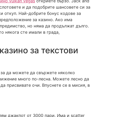
зино vulkan vegas
откриете бързо. Jack and
е слотовете и да подобрите шансовете си за
ки откуп. Най-добрите бонус кодове за
 предположение за казино. Ако има
предимство, но няма да продължат дълго.
о някога сте имали в града,
казино за текстови
, за да можете да свържете няколко
 движение много по-лесна. Можете лесно да
да присвивате очи. Впуснете се в мисия, в
ям джакпот от 3000 пари. Има и scatter