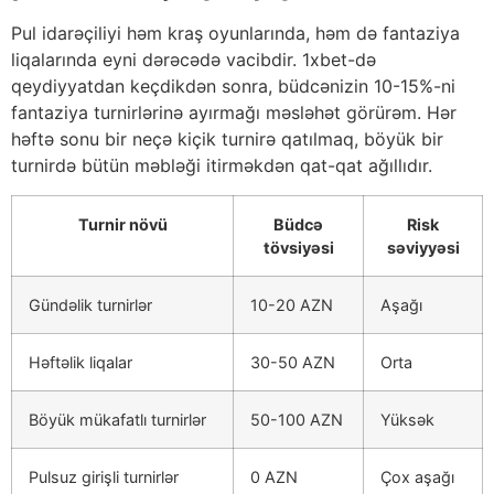
Pul idarəçiliyi həm kraş oyunlarında, həm də fantaziya
liqalarında eyni dərəcədə vacibdir. 1xbet-də
qeydiyyatdan keçdikdən sonra, büdcənizin 10-15%-ni
fantaziya turnirlərinə ayırmağı məsləhət görürəm. Hər
həftə sonu bir neçə kiçik turnirə qatılmaq, böyük bir
turnirdə bütün məbləği itirməkdən qat-qat ağıllıdır.
Turnir növü
Büdcə
Risk
tövsiyəsi
səviyyəsi
Gündəlik turnirlər
10-20 AZN
Aşağı
Həftəlik liqalar
30-50 AZN
Orta
Böyük mükafatlı turnirlər
50-100 AZN
Yüksək
Pulsuz girişli turnirlər
0 AZN
Çox aşağı