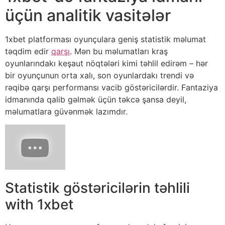
üçün analitik vasitələr
1xbet platforması oyunçulara geniş statistik məlumat
təqdim edir
qarşı
. Mən bu məlumatları kraş
oyunlarındakı keşaut nöqtələri kimi təhlil edirəm – hər
bir oyunçunun orta xalı, son oyunlardakı trendi və
rəqibə qarşı performansı vacib göstəricilərdir. Fantaziya
idmanında qalib gəlmək üçün təkcə şansa deyil,
məlumatlara güvənmək lazımdır.
Statistik göstəricilərin təhlili
with 1xbet