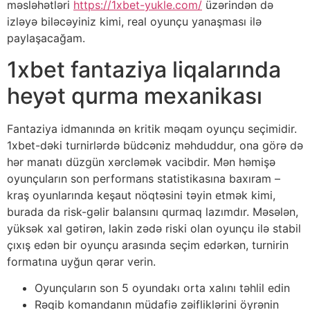
məsləhətləri
https://1xbet-yukle.com/
üzərindən də
izləyə biləcəyiniz kimi, real oyunçu yanaşması ilə
paylaşacağam.
1xbet fantaziya liqalarında
heyət qurma mexanikası
Fantaziya idmanında ən kritik məqam oyunçu seçimidir.
1xbet-dəki turnirlərdə büdcəniz məhduddur, ona görə də
hər manatı düzgün xərcləmək vacibdir. Mən həmişə
oyunçuların son performans statistikasına baxıram –
kraş oyunlarında keşaut nöqtəsini təyin etmək kimi,
burada da risk-gəlir balansını qurmaq lazımdır. Məsələn,
yüksək xal gətirən, lakin zədə riski olan oyunçu ilə stabil
çıxış edən bir oyunçu arasında seçim edərkən, turnirin
formatına uyğun qərar verin.
Oyunçuların son 5 oyundakı orta xalını təhlil edin
Rəqib komandanın müdafiə zəifliklərini öyrənin