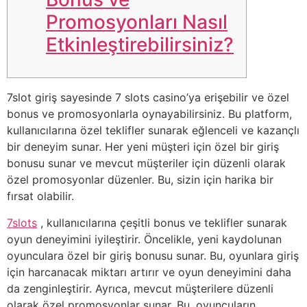
Promosyonları Nasıl
Etkinleştirebilirsiniz?
7slot giriş sayesinde 7 slots casino’ya erişebilir ve özel
bonus ve promosyonlarla oynayabilirsiniz. Bu platform,
kullanıcılarına özel teklifler sunarak eğlenceli ve kazançlı
bir deneyim sunar. Her yeni müşteri için özel bir giriş
bonusu sunar ve mevcut müşteriler için düzenli olarak
özel promosyonlar düzenler. Bu, sizin için harika bir
fırsat olabilir.
7slots
, kullanıcılarına çeşitli bonus ve teklifler sunarak
oyun deneyimini iyileştirir. Öncelikle, yeni kaydolunan
oyunculara özel bir giriş bonusu sunar. Bu, oyunlara giriş
için harcanacak miktarı artırır ve oyun deneyimini daha
da zenginleştirir. Ayrıca, mevcut müşterilere düzenli
olarak özel promosyonlar sunar. Bu, oyuncuların