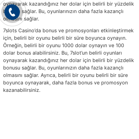
oynayarak kazandığınız her dolar için belirli bir yüzdelik
bonusu sağlar. Bu, oyunlarınızın daha fazla kazançlı
olmasını sağlar.
7slots Casino’da bonus ve promosyonları etkinleştirmek
için, belirli bir oyunu belirli bir süre boyunca oynayın.
Örneğin, belirli bir oyunu 1000 dolar oynayın ve 100
dolar bonus alabilirsiniz. Bu, 7slot’un belirli oyunları
oynayarak kazandığınız her dolar için belirli bir yüzdelik
bonusu sağlar. Bu, oyunlarınızın daha fazla kazançlı
olmasını sağlar. Ayrıca, belirli bir oyunu belirli bir süre
boyunca oynayarak, daha fazla bonus ve promosyon
kazanabilirsiniz.