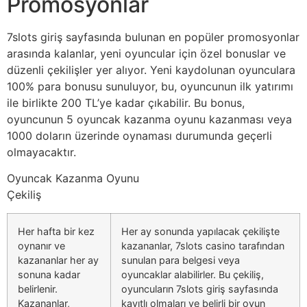
Promosyonlar
7slots giriş sayfasında bulunan en popüler promosyonlar
arasında kalanlar, yeni oyuncular için özel bonuslar ve
düzenli çekilişler yer alıyor. Yeni kaydolunan oyunculara
100% para bonusu sunuluyor, bu, oyuncunun ilk yatırımı
ile birlikte 200 TL’ye kadar çıkabilir. Bu bonus,
oyuncunun 5 oyuncak kazanma oyunu kazanması veya
1000 doların üzerinde oynaması durumunda geçerli
olmayacaktır.
Oyuncak Kazanma Oyunu
Çekiliş
Her hafta bir kez
Her ay sonunda yapılacak çekilişte
oynanır ve
kazananlar, 7slots casino tarafından
kazananlar her ay
sunulan para belgesi veya
sonuna kadar
oyuncaklar alabilirler. Bu çekiliş,
belirlenir.
oyuncuların 7slots giriş sayfasında
Kazananlar,
kayıtlı olmaları ve belirli bir oyun