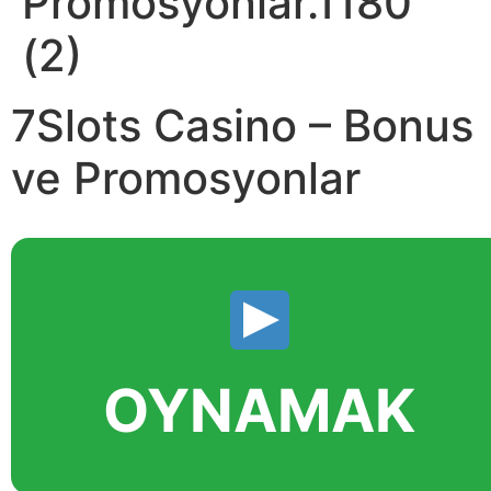
Promosyonlar.1180
(2)
7Slots Casino – Bonus
ve Promosyonlar
OYNAMAK