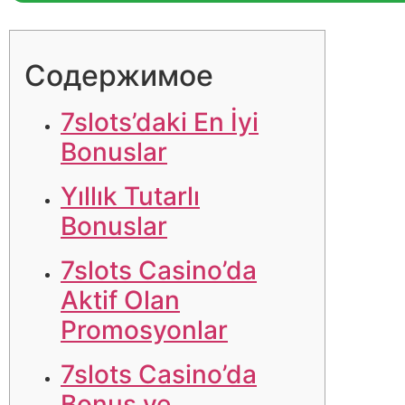
Содержимое
7slots’daki En İyi
Bonuslar
Yıllık Tutarlı
Bonuslar
7slots Casino’da
Aktif Olan
Promosyonlar
7slots Casino’da
Bonus ve