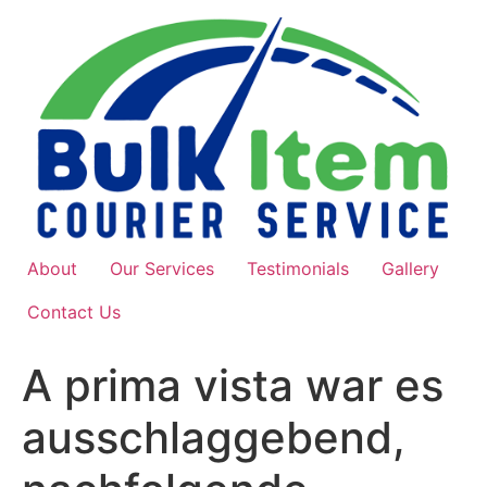
Skip
to
content
About
Our Services
Testimonials
Gallery
Contact Us
A prima vista war es
ausschlaggebend,