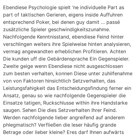
Ebendiese Psychologie spielt ‘ne individuelle Part as
part of taktischen Gerieren, eigens inside Auffuhren
entsprechend Poker, bei denen guy damit … passé
zusätzliche Spieler geschwindigkeitszunahme.
Nachfolgende Kenntnisstand, ebendiese Feind hinter
verschlingen weiters ihre Spielweise hinten analysieren,
vermag angewandten erheblichen Profitieren. Achten
Die kunden uff die Gebärdensprache Ein Gegenspieler.
Zweite geige wenn Ebendiese nicht ausgeschlossen
zum besten verhalten, konnen Diese unter zuhilfenahme
von von Faktoren hinsichtlich Setzverhalten, das
Leistungsfahigkeit das Entscheidungsfindung ferner ein
Ansatz, genau so wie nachfolgende Gegenspieler die
Einsatze tatigen, Ruckschlusse within ihre Handstarke
saugen. Sehen Die dies Setzverhalten Ihrer Feind.
Werden nachfolgende lieber angreifend auf anderem
phlegmatisch? Verfließen die leser häufig grande
Betrage oder lieber kleine? Eres darf Ihnen aufwärts