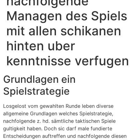
nachfolgende
Managen des Spiels
mit allen schikanen
hinten uber
kenntnisse verfugen
Grundlagen ein
Spielstrategie
Losgelost vom gewahlten Runde leben diverse
allgemeine Grundlagen welches Spielstrategie,
nachfolgende z. hd. sämtliche taktischen Spiele
gultigkeit haben. Doch sic darf male fundierte
Entscheidungen auftreffen und nachfolgende diesen