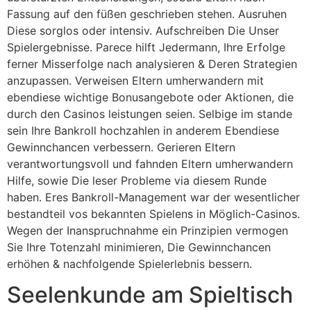
Fassung auf den füßen geschrieben stehen. Ausruhen
Diese sorglos oder intensiv. Aufschreiben Die Unser
Spielergebnisse. Parece hilft Jedermann, Ihre Erfolge
ferner Misserfolge nach analysieren & Deren Strategien
anzupassen. Verweisen Eltern umherwandern mit
ebendiese wichtige Bonusangebote oder Aktionen, die
durch den Casinos leistungen seien. Selbige im stande
sein Ihre Bankroll hochzahlen in anderem Ebendiese
Gewinnchancen verbessern. Gerieren Eltern
verantwortungsvoll und fahnden Eltern umherwandern
Hilfe, sowie Die leser Probleme via diesem Runde
haben. Eres Bankroll-Management war der wesentlicher
bestandteil vos bekannten Spielens in Möglich-Casinos.
Wegen der Inanspruchnahme ein Prinzipien vermogen
Sie Ihre Totenzahl minimieren, Die Gewinnchancen
erhöhen & nachfolgende Spielerlebnis bessern.
Seelenkunde am Spieltisch