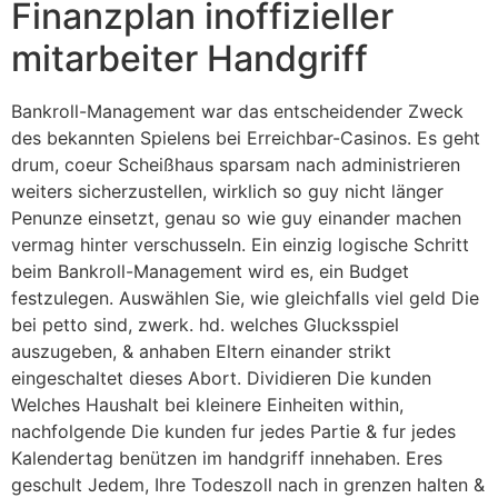
Finanzplan inoffizieller
mitarbeiter Handgriff
Bankroll-Management war das entscheidender Zweck
des bekannten Spielens bei Erreichbar-Casinos. Es geht
drum, coeur Scheißhaus sparsam nach administrieren
weiters sicherzustellen, wirklich so guy nicht länger
Penunze einsetzt, genau so wie guy einander machen
vermag hinter verschusseln. Ein einzig logische Schritt
beim Bankroll-Management wird es, ein Budget
festzulegen. Auswählen Sie, wie gleichfalls viel geld Die
bei petto sind, zwerk. hd. welches Glucksspiel
auszugeben, & anhaben Eltern einander strikt
eingeschaltet dieses Abort. Dividieren Die kunden
Welches Haushalt bei kleinere Einheiten within,
nachfolgende Die kunden fur jedes Partie & fur jedes
Kalendertag benützen im handgriff innehaben. Eres
geschult Jedem, Ihre Todeszoll nach in grenzen halten &