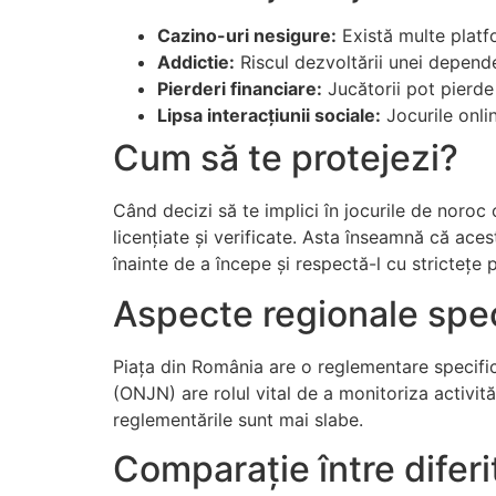
Cazino-uri nesigure:
Există multe platf
Addictie:
Riscul dezvoltării unei depende
Pierderi financiare:
Jucătorii pot pierde
Lipsa interacțiunii sociale:
Jocurile onlin
Cum să te protejezi?
Când decizi să te implici în jocurile de noroc 
licențiate și verificate. Asta înseamnă că ace
înainte de a începe și respectă-l cu strictețe 
Aspecte regionale spec
Piața din România are o reglementare specifi
(ONJN) are rolul vital de a monitoriza activită
reglementările sunt mai slabe.
Comparație între diferit