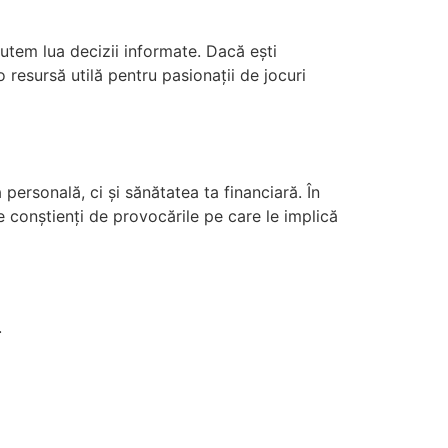
putem lua decizii informate. Dacă ești
 o resursă utilă pentru pasionații de jocuri
personală, ci și sănătatea ta financiară. În
e conștienți de provocările pe care le implică
.