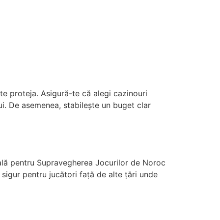
te proteja. Asigură-te că alegi cazinouri
lui. De asemenea, stabilește un buget clar
nală pentru Supravegherea Jocurilor de Noroc
 sigur pentru jucători față de alte țări unde