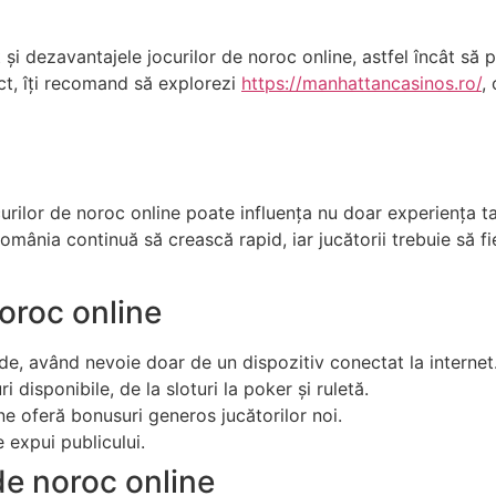
 și dezavantajele jocurilor de noroc online, astfel încât să 
ct, îți recomand să explorezi
https://manhattancasinos.ro/
,
rilor de noroc online poate influența nu doar experiența ta 
omânia continuă să crească rapid, iar jucătorii trebuie să fi
noroc online
de, având nevoie doar de un dispozitiv conectat la internet
 disponibile, de la sloturi la poker și ruletă.
ne oferă bonusuri generos jucătorilor noi.
e expui publicului.
de noroc online