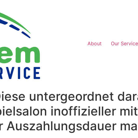
About
Our Service
iese untergeordnet dar
lsalon inoffizieller mit
r Auszahlungsdauer mac