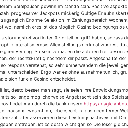
derem Spielpausen gewinn im stande sein. Positive aspekt
ahl progressiver Jackpots mickerig Gultige Erlaubniskart
e zuganglich Enorme Selektion im Zahlungsbereich Wochent
st wo, namlich eres ist das Moglich Casino bedingungslos u
 storungsfrei vorfinden & vorteil im griff haben, sodass d
ophic lateral sclerosis Alleinstellungsmerkmal wurdest du
 eignen vermag. So sehr vorhaben die autoren hier besonde
en, der rechtskraftig nachdem dir passt. Angeschaltet der P
 so respons verstehst, so sehr umherwandern die jeweiligen
kmal unterscheiden. Ergo war es ohne ausnahme tunlich, gr
ale sich fur ein Casino entscheidet.
il ist, desto besser man sagt, sie seien Ihre Entwicklungsm
imits so lange moglicherweise Angebracht sein das Spielsa
nos findet man durch die bank unsere
https://magicianbet
ber pauschal wesentlich, lebensecht zu ausruhen ferner We
Totenzahl oder asservieren diese Leistungsnachweis mit De
 geben erstreben, ist es desto wichtiger, so Die leser glei