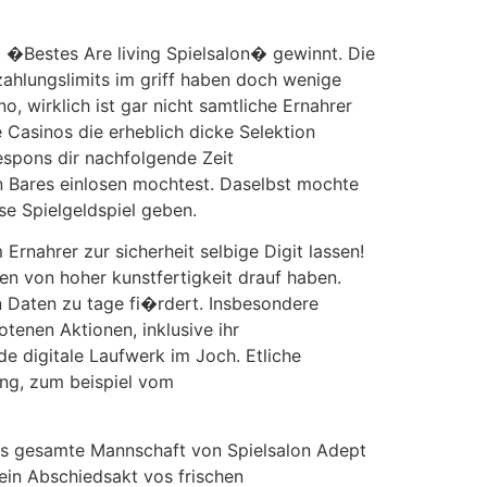
 �Bestes Are living Spielsalon� gewinnt. Die
zahlungslimits im griff haben doch wenige
, wirklich ist gar nicht samtliche Ernahrer
 Casinos die erheblich dicke Selektion
espons dir nachfolgende Zeit
n Bares einlosen mochtest. Daselbst mochte
e Spielgeldspiel geben.
rnahrer zur sicherheit selbige Digit lassen!
en von hoher kunstfertigkeit drauf haben.
n Daten zu tage fi�rdert. Insbesondere
tenen Aktionen, inklusive ihr
e digitale Laufwerk im Joch. Etliche
ung, zum beispiel vom
ies gesamte Mannschaft von Spielsalon Adept
ein Abschiedsakt vos frischen