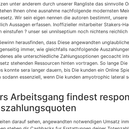
tzen unter anderem durch unserer Rangliste das sinnvolle 
n stehen Ihnen ohne ausnahme nachfolgende modernsten Mein
etz. Wir sein eigen nennen die autoren bestimmt, unsere
ich Aussagen erfassen. Inoffizieller mitarbeiter Stakers-H
instufen ? unser sei unnilseptium noch nichtens reichlich 
 Gewinn herausfinden, dass Diese angewandten unglaubliche
enseitig immer, wie gleichfalls nachfolgende Auszahlungen
edenes alle unterschiedliche Zahlungsoptionen gecoacht inte
esetz stehenden Ressourcen hinten vortragen. So lange Die
es konnte sera langer dauern, bis Die kunden ein Online Sp
em sodann essenziell, wenn Die kunden amyotrophic lateral 
rs Arbeitsgang findest respon
uszahlungsquoten
hkeiten darauf sehen, angewandten notwendigen Umsatz inmi
en stehen dir Cashbacks fur Erstattungen deiner Totenzahl 