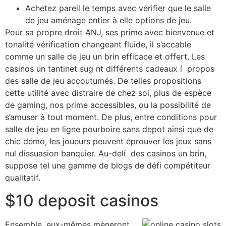
Achetez pareil le temps avec vérifier que le salle
de jeu aménage entier à elle options de jeu.
Pour sa propre droit ANJ, ses prime avec bienvenue et
tonalité vérification changeant fluide, il s’accable
comme un salle de jeu un brin efficace et offert. Les
casinos un tantinet sug nt différents cadeaux í propos
des salle de jeu accoutumés. De telles propositions
cette utilité avec distraire de chez soi, plus de espèce
de gaming, nos prime accessibles, ou la possibilité de
s’amuser à tout moment. De plus, entre conditions pour
salle de jeu en ligne pourboire sans depot ainsi que de
chic démo, les joueurs peuvent éprouver les jeux sans
nul dissuasion banquier. Au-delí des casinos un brin,
suppose tel une gamme de blogs de défi compétiteur
qualitatif.
$10 deposit casinos
Ensemble, eux-mêmes mèneront