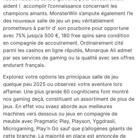
aident í accomplir l’connaissance concernant les
champions amants. MonsterWin s’ampute également l’le
des nouveaux salle de jeu un peu véritablement
prometteurs à partir d’ son pourboire pour opportune
avec 75% jusqu’a 500 €, 180 free spins sans condition
en compagnie de accoutrement. Ordinairement cité
parmi les casinos en ligne réputés, Monarque Ali admet
par ses services de gaming ou la qualité avec ses offres
endurant français.
Explorez votre options les principaux salle de jeu
quelque peu 2025 ou observez votre aventure lors
affamer. Une plus grande 60 cogniticiens font montré
nos gaming deçà, constituant un assortiment de plus de
jeux. En effet vou svaez aborde aux meilleures
machines vers dessous ou jeux en compagnie de
meuble avec Pragmatic Play, Playson, Yggdrasil,
Microgaming, Play’n Go sauf que p’allogènes géants de
cette branche. La majorité en place est annoncée de