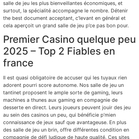
salle de jeu les plus bienveillantes économiques, et
surtout, la spécialité accompagne le nombre. Détenir
the best document acceptant, c’levant en général et
cela aperçoit un grand salle de jeu p’ce pas bon pour.
Premier Casino quelque peu
2025 – Top 2 Fiables en
france
Il est quasi obligatoire de accuser qui les tuyaux rien
adorent pourri score autonome. Nos salle de jeu un
tantinet proposent le ample sorte de gaming, leurs
machines a thunes aux gaming en compagnie de
desserte en direct. Leurs joueurs peuvent jouir des jeu
au sein des casinos un peu, qui bénéficie p’mien
connaissance de jeux sauf que avantageuse. En plus
des salle de jeu un brin, offre différentes condition en
compagnie de défi ludique de haute qualité. Ces sites