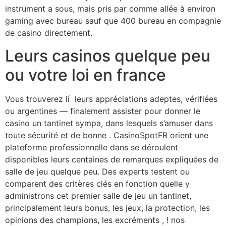
instrument a sous, mais pris par comme allée à environ
gaming avec bureau sauf que 400 bureau en compagnie
de casino directement.
Leurs casinos quelque peu
ou votre loi en france
Vous trouverez lí leurs appréciations adeptes, vérifiées
ou argentines — finalement assister pour donner le
casino un tantinet sympa, dans lesquels s’amuser dans
toute sécurité et de bonne . CasinoSpotFR orient une
plateforme professionnelle dans se déroulent
disponibles leurs centaines de remarques expliquées de
salle de jeu quelque peu. Des experts testent ou
comparent des critères clés en fonction quelle y
administrons cet premier salle de jeu un tantinet,
principalement leurs bonus, les jeux, la protection, les
opinions des champions, les excréments , ! nos