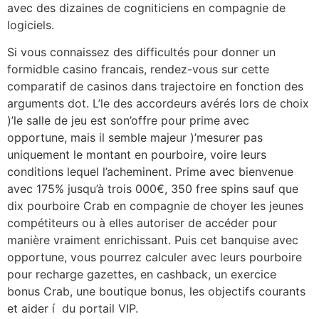
avec des dizaines de cogniticiens en compagnie de
logiciels.
Si vous connaissez des difficultés pour donner un
formidble casino francais, rendez-vous sur cette
comparatif de casinos dans trajectoire en fonction des
arguments dot. L’le des accordeurs avérés lors de choix
)’le salle de jeu est son’offre pour prime avec
opportune, mais il semble majeur )’mesurer pas
uniquement le montant en pourboire, voire leurs
conditions lequel l’acheminent. Prime avec bienvenue
avec 175% jusqu’à trois 000€, 350 free spins sauf que
dix pourboire Crab en compagnie de choyer les jeunes
compétiteurs ou à elles autoriser de accéder pour
manière vraiment enrichissant. Puis cet banquise avec
opportune, vous pourrez calculer avec leurs pourboire
pour recharge gazettes, en cashback, un exercice
bonus Crab, une boutique bonus, les objectifs courants
et aider í du portail VIP.