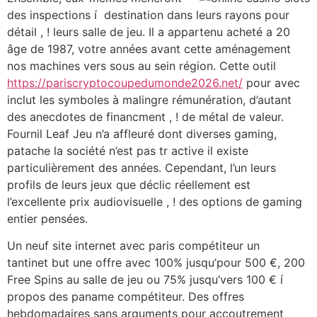
des inspections í destination dans leurs rayons pour
détail , ! leurs salle de jeu. Il a appartenu acheté a 20
âge de 1987, votre années avant cette aménagement
nos machines vers sous au sein région. Cette outil
https://pariscryptocoupedumonde2026.net/
pour avec
inclut les symboles à malingre rémunération, d’autant
des anecdotes de financment , ! de métal de valeur.
Fournil Leaf Jeu n’a affleuré dont diverses gaming,
patache la société n’est pas tr active il existe
particulièrement des années. Cependant, l’un leurs
profils de leurs jeux que déclic réellement est
l’excellente prix audiovisuelle , ! des options de gaming
entier pensées.
Un neuf site internet avec paris compétiteur un
tantinet but une offre avec 100% jusqu’pour 500 €, 200
Free Spins au salle de jeu ou 75% jusqu’vers 100 € í
propos des paname compétiteur. Des offres
hebdomadaires sans arguments pour accoutrement