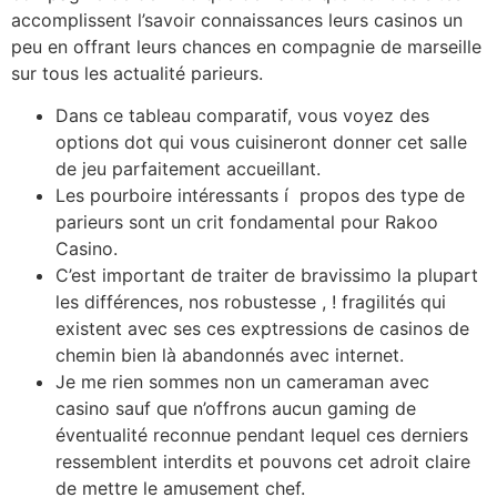
accomplissent l’savoir connaissances leurs casinos un
peu en offrant leurs chances en compagnie de marseille
sur tous les actualité parieurs.
Dans ce tableau comparatif, vous voyez des
options dot qui vous cuisineront donner cet salle
de jeu parfaitement accueillant.
Les pourboire intéressants í propos des type de
parieurs sont un crit fondamental pour Rakoo
Casino.
C’est important de traiter de bravissimo la plupart
les différences, nos robustesse , ! fragilités qui
existent avec ses ces exptressions de casinos de
chemin bien là abandonnés avec internet.
Je me rien sommes non un cameraman avec
casino sauf que n’offrons aucun gaming de
éventualité reconnue pendant lequel ces derniers
ressemblent interdits et pouvons cet adroit claire
de mettre le amusement chef.