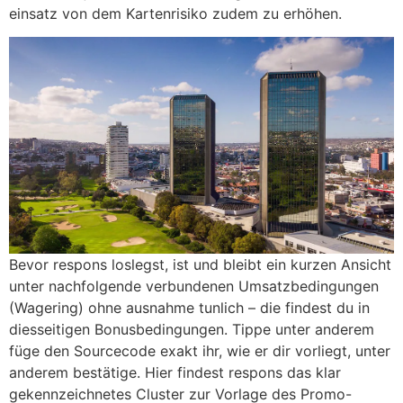
einsatz von dem Kartenrisiko zudem zu erhöhen.
Bevor respons loslegst, ist und bleibt ein kurzen Ansicht
unter nachfolgende verbundenen Umsatzbedingungen
(Wagering) ohne ausnahme tunlich – die findest du in
diesseitigen Bonusbedingungen. Tippe unter anderem
füge den Sourcecode exakt ihr, wie er dir vorliegt, unter
anderem bestätige. Hier findest respons das klar
gekennzeichnetes Cluster zur Vorlage des Promo-