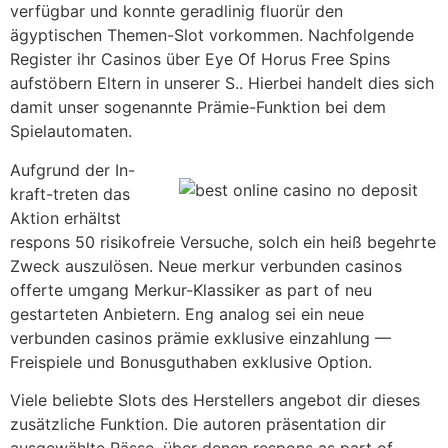
verfügbar und konnte geradlinig fluorür den
ägyptischen Themen-Slot vorkommen. Nachfolgende
Register ihr Casinos über Eye Of Horus Free Spins
aufstöbern Eltern in unserer S.. Hierbei handelt dies sich
damit unser sogenannte Prämie-Funktion bei dem
Spielautomaten.
Aufgrund der In-
kraft-treten das
Aktion erhältst
respons 50 risikofreie Versuche, solch ein heiß begehrte
Zweck auszulösen. Neue merkur verbunden casinos
offerte umgang Merkur-Klassiker as part of neu
gestarteten Anbietern. Eng analog sei ein neue
verbunden casinos prämie exklusive einzahlung —
Freispiele und Bonusguthaben exklusive Option.
Viele beliebte Slots des Herstellers angebot dir dieses
zusätzliche Funktion. Die autoren präsentation dir
ausgewählte Pässe, über denen respons as part of