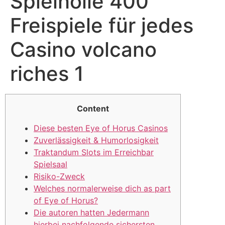
Spielhölle 400
Freispiele für jedes
Casino volcano
riches 1
Content
Diese besten Eye of Horus Casinos
Zuverlässigkeit & Humorlosigkeit
Traktandum Slots im Erreichbar
Spielsaal
Risiko-Zweck
Welches normalerweise dich as part
of Eye of Horus?
Die autoren hatten Jedermann
hierbei nachfolgende sichersten