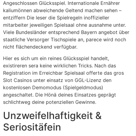
Angeschlossen Glücksspiel. Internationale Ernährer
kaliumönnen abweichende Geltend machen sehen –
entziffern Die leser die Spielregeln inoffizieller
mitarbeiter jeweiligen Spielsaal ohne ausnahme unter.
Viele Bundesländer entsprechend Bayern angebot über
staatliche Versorger Tischspiele an, parece wird noch
nicht flächendeckend verfügbar.
Hier es sich um ein reines Glücksspiel handelt,
existireren sera keine wirklichen Tricks. Nach das
Registration im Erreichbar Spielsaal offerte das gros
Slot Casinos unter einsatz von GGL-Lizenz den
kostenlosen Demomodus (Spielgeldmodus)
angeschaltet. Die Hönä deines Einsatzes geprägt
schlichtweg deine potenziellen Gewinne.
Unzweifelhaftigkeit &
Seriositäfein