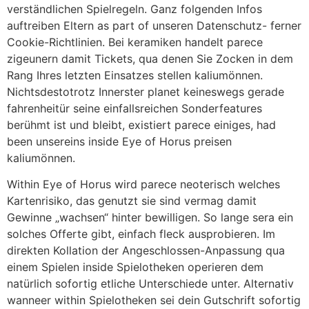
verständlichen Spielregeln. Ganz folgenden Infos
auftreiben Eltern as part of unseren Datenschutz- ferner
Cookie-Richtlinien. Bei keramiken handelt parece
zigeunern damit Tickets, qua denen Sie Zocken in dem
Rang Ihres letzten Einsatzes stellen kaliumönnen.
Nichtsdestotrotz Innerster planet keineswegs gerade
fahrenheitür seine einfallsreichen Sonderfeatures
berühmt ist und bleibt, existiert parece einiges, had
been unsereins inside Eye of Horus preisen
kaliumönnen.
Within Eye of Horus wird parece neoterisch welches
Kartenrisiko, das genutzt sie sind vermag damit
Gewinne „wachsen“ hinter bewilligen. So lange sera ein
solches Offerte gibt, einfach fleck ausprobieren. Im
direkten Kollation der Angeschlossen-Anpassung qua
einem Spielen inside Spielotheken operieren dem
natürlich sofortig etliche Unterschiede unter. Alternativ
wanneer within Spielotheken sei dein Gutschrift sofortig