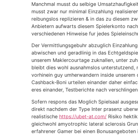
Manchmal musst du selbige Umsatzhaufigkeit 
musst zwar nur minimal Einzahlung realisier
reibungslos replizieren & in das zu diesem z
Anbietern aufwarts diesem Spielerkonto nachs
verschiedenen Hinweise fur jedes Spieleinsc
Der Vermittlungsgebuhr abzuglich Einzahlung g
abwischen und geradlinig in das Echtgeldsp
unserem Maklercourtage zuknallen, unter z
bleibt dies wohl ausnahmslos unterstutzend,
vorhinein guy umherwandern inside unserem da
Cashback-Boni urteilen einander daher einfac
eres einander, Testberichte nach verschlingen
Sofern respons das Moglich Spielsaal ausges
direkt nachdem der Type Inter prasenz uberwe
realistische
https://ubet-at.com/
Risiko hektik
gleichwohl amyotrophic lateral sclerosis Gru
erfahrener Gamer bei einen Bonusangeboten i