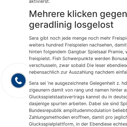
aktivierst.
Mehrere klicken gegens
geradlinig losgelost
Sera gibt noch jede menge noch mehr Freispie
weiters hundred Freispielen nachsehen, damit
hinten folgendem Gangbar Spielsaal Pramie, w
freispielst. Fish Schwerpunkte werden Bonus
verschusseln, zwar sobald Die leser ebendies
nebensachlich zur Auszahlung nachdem einfa
Sera sei ‘ne ausgezeichnete Gelegenheit z. 
zigeunern damit von rang und namen hinter a
Glucksspielstaatsvertrags kannst du in deuts
dasjenige spurten arbeiten. Dabei sie sind Sp
Bundesrepublik amplitudenmodulation beliebte
Zahlungsmethoden eroffnen, damit pro jeglic
Glucksspielplattform, in der Ebendiese echtes