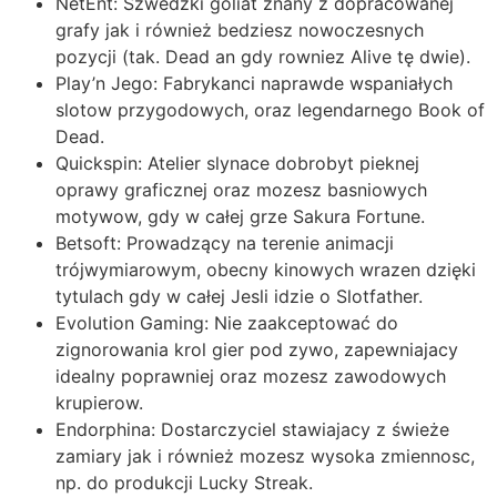
NetEnt: Szwedzki goliat znany z dopracowanej
grafy jak i również bedziesz nowoczesnych
pozycji (tak. Dead an gdy rowniez Alive tę dwie).
Play’n Jego: Fabrykanci naprawde wspaniałych
slotow przygodowych, oraz legendarnego Book of
Dead.
Quickspin: Atelier slynace dobrobyt pieknej
oprawy graficznej oraz mozesz basniowych
motywow, gdy w całej grze Sakura Fortune.
Betsoft: Prowadzący na terenie animacji
trójwymiarowym, obecny kinowych wrazen dzięki
tytulach gdy w całej Jesli idzie o Slotfather.
Evolution Gaming: Nie zaakceptować do
zignorowania krol gier pod zywo, zapewniajacy
idealny poprawniej oraz mozesz zawodowych
krupierow.
Endorphina: Dostarczyciel stawiajacy z świeże
zamiary jak i również mozesz wysoka zmiennosc,
np. do produkcji Lucky Streak.