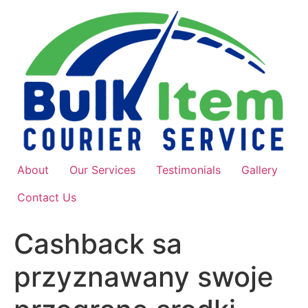
Skip
to
content
About
Our Services
Testimonials
Gallery
Contact Us
Cashback sa
przyznawany swoje