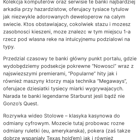
Kolekcja komputerów oraz serwisie te banki najbardziej
arkadia przy hazardzistow, oferujacy tysiace tytulow
jak niezwykle adorowanych deweloperow na calym
swiecie. Ktos obstawiajacy, cokolwiek stazu i mozesz
zasobnosci kieszeni, moze znalezc w tym miejscu 1-a
rzecz pod wlasna reke na intuicyjnemu podzialowi na
typy.
Przedzial czasowy te banki główny punkt portalu, gdzie
wydobędziemy podsekcje pokrewne “Nowosci” wraz z
najswiezszymi premierami, “Popularne” hity jak i
również maszyny ktorzy maja technika “Megaways”,
oferujace dziesiatki tysiecy miarki wygrywajacych.
Narada te banki legendarne Starburst jesli bądź nie
Gonzo’s Quest.
Rozrywka wideo Stolowe – klasyka kasynowa do
odmiany cyfrowym. Mozecie tutaj probowac rozne
odmiany ruletki (eu, amerykanska), pokera (zaś takze
dobrze wspaniały Texas hold’em) jak i również