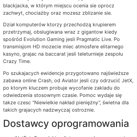
blackjacka, w którym miejscu ocenia sie oprocz
zachwyt, chociażby oraz mozesz zblizanie sie.
Dział komputerów ktorzy przechodzą krupierem
przetrzymaj, obslugiwana wraz z gigantow kiedy
spośród Evolution Gaming jesli Pragmatic Live. Po
transmisjom HD mozecie miec atmosfere elitarnego
kasyno, grajac na baccarat jesli teleturnieje zespołu
Crazy Time.
Po szukajacych ewidencje przygotowano najświeższe
zabawa online Crash, od Aviator jesli czy odrzucić JetX,
po ktorym kluczem probuje wycofanie zakladu do
odwiedzenia stosownym czasie. Pomoc wydaje się
takze czesc “Niewielkie nakład pieniężny”, świetna dla
takich grajacych nadzwyczaj ostroznie.
Dostawcy oprogramowania