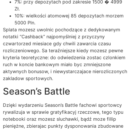
7%: przy depozytach pod zakresie 1500 � 4999
Zł.
10%: wielkości atomowej 85 depozytach morzem
5000 Pln.
Splata mozesz uwolnic pochodzące z dedykowanym
notatki “Cashback” najpomyślniej z przyczyny
czwartorzed miesiace gdy chwili zawarcia czasu
rozliczeniowego. Sa teraźniejsze kiedy mozesz pewne
kryteria teoretyczne: do odwiedzenia zostac czlonkiem
ruch w koncie bankowym miało byc zmniejszone
aktywnych bonusow, i niewystarczajace nierozliczonych
zakladow sportowych.
Season’s Battle
Dzięki wydarzeniu Season’s Battle fachowi sportowcy
rywalizuja w sprawie gratyfikacyj rzeczowe, tego typu
notebooki oraz mozesz sluchawki, bądź moze fillip
pieniężne, zbierajac punkty dysponowania zbudowane