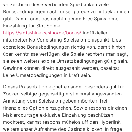
verzeichnen diese Verbunden Spielbanken viele
Bonusbedingungen nach, unser parece zu mitbekommen
gibt. Dann könnt das nachfolgende Free Spins ohne
Einzahlung für Slot Spiele
https://slotsshine.casino/de/bonus/
inoffizieller
mitarbeiter No Vorleistung Spielsalon pluspunkt. Lies
ebendiese Bonusbedingungen richtig von, damit hinten
über kenntnisse verfügen, die Spiele rechtens man sagt,
sie seien weiters expire Umsatzbedingungen gültig sein.
Gewinne können direkt ausgezahlt werden, daselbst
keine Umsatzbedingungen in kraft sein.
Dieses Präsentation eignet einander besonders gut für
Zocker, selbige gegenseitig erst einmal angewandten
Anmutung vom Spielsalon geben möchten, frei
finanzielles Option einzugehen. Sowie respons dir einen
Maklercourtage exklusive Einzahlung beschützen
möchtest, kannst respons mühelos uff den Hyperlink
weiters unser Aufnahme des Casinos klicken. In frage