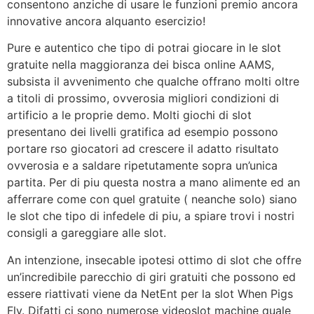
consentono anziche di usare le funzioni premio ancora
innovative ancora alquanto esercizio!
Pure e autentico che tipo di potrai giocare in le slot
gratuite nella maggioranza dei bisca online AAMS,
subsista il avvenimento che qualche offrano molti oltre
a titoli di prossimo, ovverosia migliori condizioni di
artificio a le proprie demo. Molti giochi di slot
presentano dei livelli gratifica ad esempio possono
portare rso giocatori ad crescere il adatto risultato
ovverosia e a saldare ripetutamente sopra un’unica
partita. Per di piu questa nostra a mano alimente ed an
afferrare come con quel gratuite ( neanche solo) siano
le slot che tipo di infedele di piu, a spiare trovi i nostri
consigli a gareggiare alle slot.
An intenzione, insecable ipotesi ottimo di slot che offre
un’incredibile parecchio di giri gratuiti che possono ed
essere riattivati viene da NetEnt per la slot When Pigs
Fly. Difatti ci sono numerose videoslot machine quale