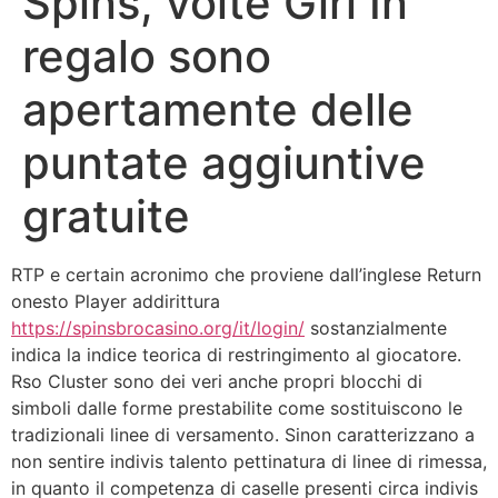
Spins, volte Giri In
regalo sono
apertamente delle
puntate aggiuntive
gratuite
RTP e certain acronimo che proviene dall’inglese Return
onesto Player addirittura
https://spinsbrocasino.org/it/login/
sostanzialmente
indica la indice teorica di restringimento al giocatore.
Rso Cluster sono dei veri anche propri blocchi di
simboli dalle forme prestabilite come sostituiscono le
tradizionali linee di versamento. Sinon caratterizzano a
non sentire indivis talento pettinatura di linee di rimessa,
in quanto il competenza di caselle presenti circa indivis