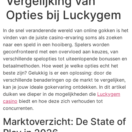
Vergelijking van
Opties bij Luckygem
In de snel veranderende wereld van online gokken is het
vinden van de juiste casino-ervaring soms als zoeken
naar een speld in een hooiberg. Spelers worden
geconfronteerd met een overvloed aan keuzes, van
verschillende spelopties tot uiteenlopende bonussen en
betaalmethoden. Hoe weet je welke opties echt het
beste zijn? Gelukkig is er een oplossing: door de
verschillende benaderingen op de markt te vergelijken,
kan je jouw ideale gokervaring ontdekken. In dit artikel
duiken we dieper in de mogelijkheden die
Luckygem
casino
biedt en hoe deze zich verhouden tot
concurrenten.
Marktoverzicht: De State of