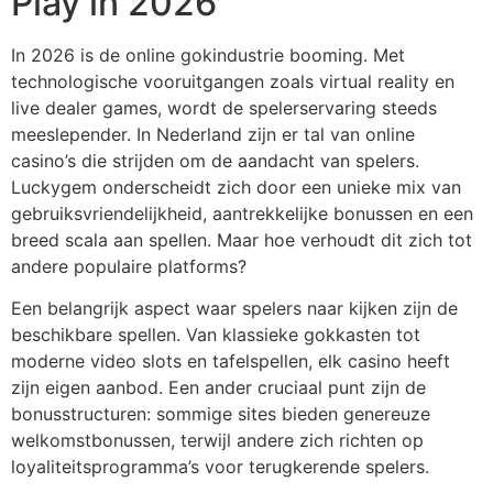
Play in 2026
In 2026 is de online gokindustrie booming. Met
technologische vooruitgangen zoals virtual reality en
live dealer games, wordt de spelerservaring steeds
meeslepender. In Nederland zijn er tal van online
casino’s die strijden om de aandacht van spelers.
Luckygem onderscheidt zich door een unieke mix van
gebruiksvriendelijkheid, aantrekkelijke bonussen en een
breed scala aan spellen. Maar hoe verhoudt dit zich tot
andere populaire platforms?
Een belangrijk aspect waar spelers naar kijken zijn de
beschikbare spellen. Van klassieke gokkasten tot
moderne video slots en tafelspellen, elk casino heeft
zijn eigen aanbod. Een ander cruciaal punt zijn de
bonusstructuren: sommige sites bieden genereuze
welkomstbonussen, terwijl andere zich richten op
loyaliteitsprogramma’s voor terugkerende spelers.