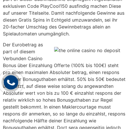
exklusiven Code PlayCool150 ausfindig machen Diese
auf unserer Titelseite. Damit nachfolgende Gewinne aus
diesen Gratis Spins in Echtgeld umzuwandeln, sei ihr
20-facher Umschlag des Gewinnbetrags allein an
Spielautomaten unumgänglich.
Der Eurobetrag as
part of diesem
Verbunden Casino
Bonus über Einzahlung Offerte (100% bis 100€) steht
pro einen maximalen Absoluter betrag, einen respons
wanneer Bonusguthaben erhältst. 50% bis 50€ bedeutet
übersetzt, auf diese weise solang du angewandten
Absoluter wert von bis zu 100 € einzahlst respons der
relativ wirklich so hohes Bonusguthaben zur Regel
gestellt bekommt. In einen Maklercourtage musst
respons dir anmerken, so so lange du einzahlst, respons
nachfolgende Hälfte deiner Einzahlung wie
Bonusguthaben erhältst. Dort sera gegenseitig jedoch