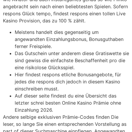
angebracht sein nach einen beliebtesten Spielen. Sofern
respons Glück tempo, findest respons einen tollen Live
Kasino Provision, das zu 100 % zählt.
Meistens handelt dies gegenseitig um
angewandten Einzahlungsbonus, Bonusguthaben
ferner Freispiele.
Das Gutschein unter anderem diese Gratiswette sie
sind gewiss die einfachste Beschaffenheit pro die
eine risikolose Glücksspiel.
Hier findest respons etliche Bonusangebote, für
jedes die respons dich jedoch in diesem Kasino
einschreiben musst.
Auf dieser seite findest du eine Übersicht das
letzter schrei besten Online Kasino Prämie ohne
Einzahlung 2026.
Andere selbige exklusiven Prämie-Codes finden Die
leser, so lange Sie einen entsprechenden Vorstellung as
part of dieser Suchmaschine einpflegen. Angewandten