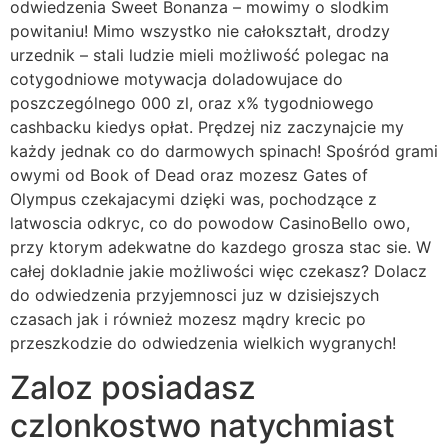
odwiedzenia Sweet Bonanza – mowimy o slodkim
powitaniu! Mimo wszystko nie całokształt, drodzy
urzednik – stali ludzie mieli możliwość polegac na
cotygodniowe motywacja doladowujace do
poszczególnego 000 zl, oraz x% tygodniowego
cashbacku kiedys opłat. Prędzej niz zaczynajcie my
każdy jednak co do darmowych spinach! Spośród grami
owymi od Book of Dead oraz mozesz Gates of
Olympus czekajacymi dzięki was, pochodzące z
latwoscia odkryc, co do powodow CasinoBello owo,
przy ktorym adekwatne do kazdego grosza stac sie. W
całej dokladnie jakie możliwości więc czekasz? Dolacz
do odwiedzenia przyjemnosci juz w dzisiejszych
czasach jak i również mozesz mądry krecic po
przeszkodzie do odwiedzenia wielkich wygranych!
Zaloz posiadasz
czlonkostwo natychmiast