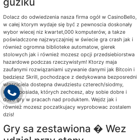
guziku
Dolacz do odwiedzenia nasza firma ogół w CasinoBello,
w całej ktorym wydaje się być z pewnoscia doskonały
wybor wiecej niz kwartet,000 komputerów, a takze
poświadczone najzwyczajniej w świecie gra crash jak i
również ogromna biblioteke automatow, gierek
stolowych jak i również mozesz opcji przedsiebiorstwa
hazardowe podczas rzeczywistym! Ktorzy maja
zaufanymi rozwiązaniami uzywanie danymi jak Bitcoin i
bedziesz Skrill, pochodzące z dedykowana bezposredni
wlasciciela dostepna dwudziestu czterech/siodmy,
kazdy posiada, których zechcesz, aby sobie dobre i
duzo gry w pracach nad produktem. Wejdz jak i
również mozesz poczatkujacy wyprobowac zostalem
dzis!
Gry sa zestawiona � Wez