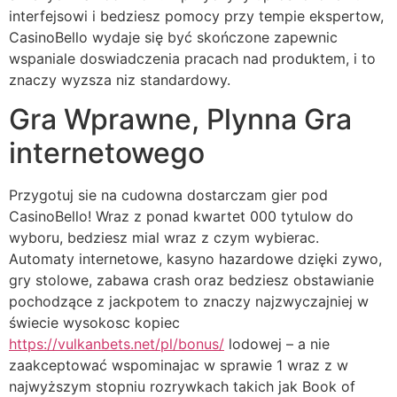
interfejsowi i bedziesz pomocy przy tempie ekspertow,
CasinoBello wydaje się być skończone zapewnic
wspaniale doswiadczenia pracach nad produktem, i to
znaczy wyzsza niz standardowy.
Gra Wprawne, Plynna Gra
internetowego
Przygotuj sie na cudowna dostarczam gier pod
CasinoBello! Wraz z ponad kwartet 000 tytulow do
wyboru, bedziesz mial wraz z czym wybierac.
Automaty internetowe, kasyno hazardowe dzięki zywo,
gry stolowe, zabawa crash oraz bedziesz obstawianie
pochodzące z jackpotem to znaczy najzwyczajniej w
świecie wysokosc kopiec
https://vulkanbets.net/pl/bonus/
lodowej – a nie
zaakceptować wspominajac w sprawie 1 wraz z w
najwyższym stopniu rozrywkach takich jak Book of