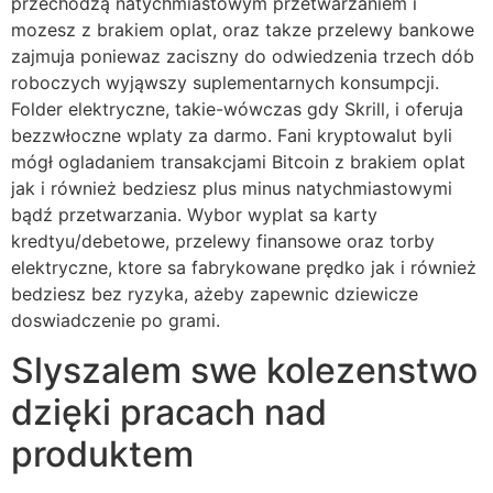
przechodzą natychmiastowym przetwarzaniem i
mozesz z brakiem oplat, oraz takze przelewy bankowe
zajmuja poniewaz zaciszny do odwiedzenia trzech dób
roboczych wyjąwszy suplementarnych konsumpcji.
Folder elektryczne, takie-wówczas gdy Skrill, i oferuja
bezzwłoczne wplaty za darmo. Fani kryptowalut byli
mógł ogladaniem transakcjami Bitcoin z brakiem oplat
jak i również bedziesz plus minus natychmiastowymi
bądź przetwarzania. Wybor wyplat sa karty
kredtyu/debetowe, przelewy finansowe oraz torby
elektryczne, ktore sa fabrykowane prędko jak i również
bedziesz bez ryzyka, ażeby zapewnic dziewicze
doswiadczenie po grami.
Slyszalem swe kolezenstwo
dzięki pracach nad
produktem