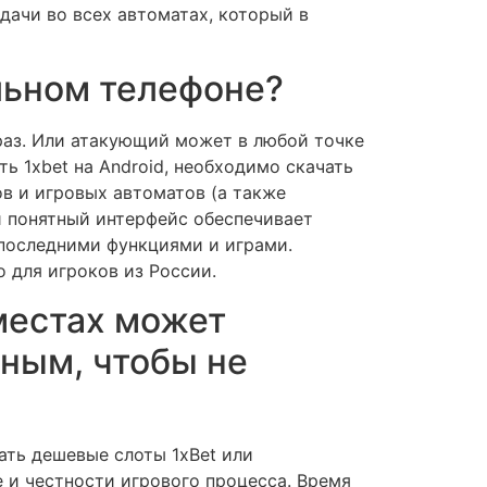
дачи во всех автоматах, который в
льном телефоне?
 раз. Или атакующий может в любой точке
ть 1xbet на Android, необходимо скачать
ов и игровых автоматов (а также
и понятный интерфейс обеспечивает
 последними функциями и играми.
 для игроков из России.
местах может
ным, чтобы не
ать дешевые слоты 1xBet или
 и честности игрового процесса. Время