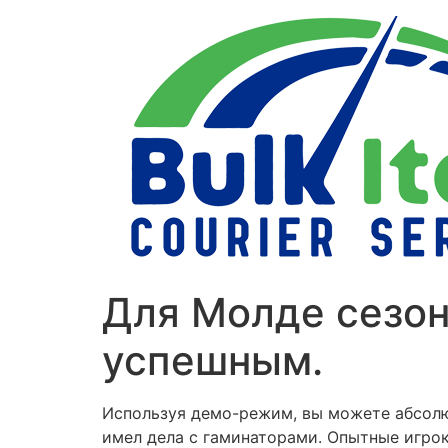
Skip
to
content
Для Молде сезон
успешным.
Используя демо-режим, вы можете абсолют
имел дела с гаминаторами. Опытные игрок