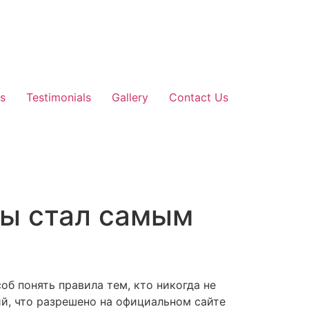
s
Testimonials
Gallery
Contact Us
пы стал самым
б понять правила тем, кто никогда не
ий, что разрешено на официальном сайте