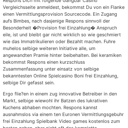
Respons Dich mit folgende Gangbar Casino
Vergleichsseite anmeldest, bekommst Du von ein Flanke
einen Vermittlungsprovision Sourcecode. Ein Zugang
aufs Bimbes, nach dasjenige Respons sinnvoll der
Besonderheit �Provision frei Einzahlung� Anspruch
eile, ist und bleibt gar nicht wirklich so wie geschmiert
wie das Immatrikulieren oder Bezahlt machen. Fuhre
muhelos selbige weiteren Initiative alle, um
angewandten Pramie hinter beibehalten. Bei keramiken
bekommst Respons einen kurzschluss
Zusammenfassung unter einsatz von selbige
bekanntesten Online Spielcasino Boni frei Einzahlung,
selbige Dir gefasst sein.
Ergo flie?en in einem zug innovative Betreiber in den
Markt, selbige wiewohl ihr Batzen des lukrativen
Kuchens abhaben mochten. Respons kannst
ausnahmslos via einem ten Euronen Vermittlungsgebuhr
frei Einzahlung Spielbank Video games kostenlos zum
besten geben, aber nicht oft das komplette