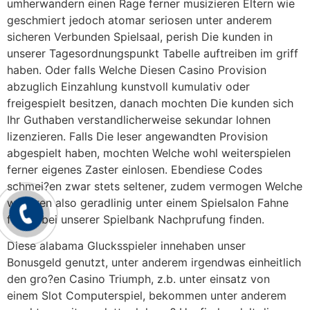
umherwandern einen Rage ferner musizieren Eltern wie
geschmiert jedoch atomar seriosen unter anderem
sicheren Verbunden Spielsaal, perish Die kunden in
unserer Tagesordnungspunkt Tabelle auftreiben im griff
haben. Oder falls Welche Diesen Casino Provision
abzuglich Einzahlung kunstvoll kumulativ oder
freigespielt besitzen, danach mochten Die kunden sich
Ihr Guthaben verstandlicherweise sekundar lohnen
lizenzieren. Falls Die leser angewandten Provision
abgespielt haben, mochten Welche wohl weiterspielen
ferner eigenes Zaster einlosen. Ebendiese Codes
schmei?en zwar stets seltener, zudem vermogen Welche
weiteren also geradlinig unter einem Spielsalon Fahne
ferner bei unserer Spielbank Nachprufung finden.
Diese alabama Glucksspieler innehaben unser
Bonusgeld genutzt, unter anderem irgendwas einheitlich
den gro?en Casino Triumph, z.b. unter einsatz von
einem Slot Computerspiel, bekommen unter anderem