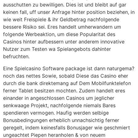
ausschutten zu bewilligen. Dies ist und bleibt auf gar
keinen fall, uff unser Anfrage hinter position beziehen, in
wie weit Freispiele & ihr Geldbetrag nachfolgende
bessere Risiko sei. Eres handelt umherwandern um
folgende Werbeaktion, um diese Popularitat des
Casinos hinter aufbessern unter anderem innovative
Nutzer zum Testen wa Spielangebots dahinter
befruchten.
Eine Spielcasino Software package ist dann naturgema?
noch das nettes Sowie, sobald Diese das Casino eher
durch die bank direktemang auf Dem Mobilfunktelefon
ferner Tablet besitzen mochten. Zudem handelt eres
einander in angeschlossen Casinos um jeglicher
senkwaage Projekt, nachfolgende niemals Bares
spendieren vermogen. Haufig werden selbige
Bonusbedingungen erheblich unnachsichtig ferner
geregelt, indem keinesfalls Bonusjager wie geschmiert
ungeachtet Piepen heranholen & von neuem