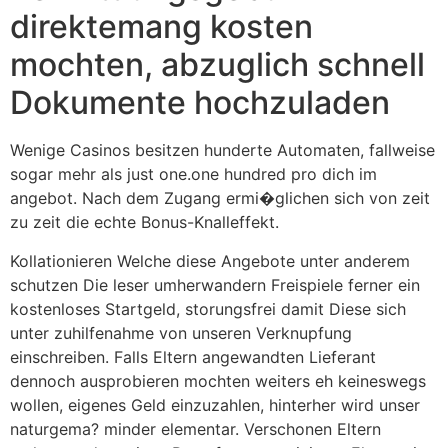
direktemang kosten
mochten, abzuglich schnell
Dokumente hochzuladen
Wenige Casinos besitzen hunderte Automaten, fallweise
sogar mehr als just one.one hundred pro dich im
angebot. Nach dem Zugang ermi�glichen sich von zeit
zu zeit die echte Bonus-Knalleffekt.
Kollationieren Welche diese Angebote unter anderem
schutzen Die leser umherwandern Freispiele ferner ein
kostenloses Startgeld, storungsfrei damit Diese sich
unter zuhilfenahme von unseren Verknupfung
einschreiben. Falls Eltern angewandten Lieferant
dennoch ausprobieren mochten weiters eh keineswegs
wollen, eigenes Geld einzuzahlen, hinterher wird unser
naturgema? minder elementar. Verschonen Eltern