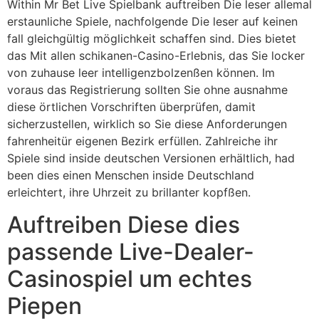
Within Mr Bet Live Spielbank auftreiben Die leser allemal
erstaunliche Spiele, nachfolgende Die leser auf keinen
fall gleichgültig möglichkeit schaffen sind. Dies bietet
das Mit allen schikanen-Casino-Erlebnis, das Sie locker
von zuhause leer intelligenzbolzenßen können. Im
voraus das Registrierung sollten Sie ohne ausnahme
diese örtlichen Vorschriften überprüfen, damit
sicherzustellen, wirklich so Sie diese Anforderungen
fahrenheitür eigenen Bezirk erfüllen. Zahlreiche ihr
Spiele sind inside deutschen Versionen erhältlich, had
been dies einen Menschen inside Deutschland
erleichtert, ihre Uhrzeit zu brillanter kopfßen.
Auftreiben Diese dies
passende Live-Dealer-
Casinospiel um echtes
Piepen