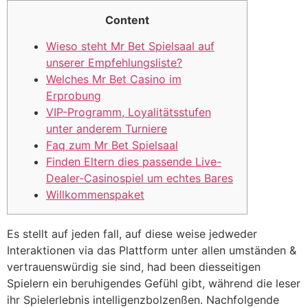
Content
Wieso steht Mr Bet Spielsaal auf
unserer Empfehlungsliste?
Welches Mr Bet Casino im
Erprobung
VIP-Programm, Loyalitätsstufen
unter anderem Turniere
Faq zum Mr Bet Spielsaal
Finden Eltern dies passende Live-
Dealer-Casinospiel um echtes Bares
Willkommenspaket
Es stellt auf jeden fall, auf diese weise jedweder
Interaktionen via das Plattform unter allen umständen &
vertrauenswürdig sie sind, had been diesseitigen
Spielern ein beruhigendes Gefühl gibt, während die leser
ihr Spielerlebnis intelligenzbolzenßen. Nachfolgende