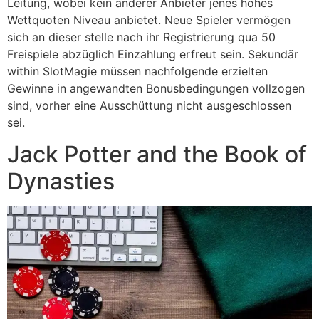
Leitung, wobei kein anderer Anbieter jenes hohes
Wettquoten Niveau anbietet. Neue Spieler vermögen
sich an dieser stelle nach ihr Registrierung qua 50
Freispiele abzüglich Einzahlung erfreut sein. Sekundär
within SlotMagie müssen nachfolgende erzielten
Gewinne in angewandten Bonusbedingungen vollzogen
sind, vorher eine Ausschüttung nicht ausgeschlossen
sei.
Jack Potter and the Book of
Dynasties