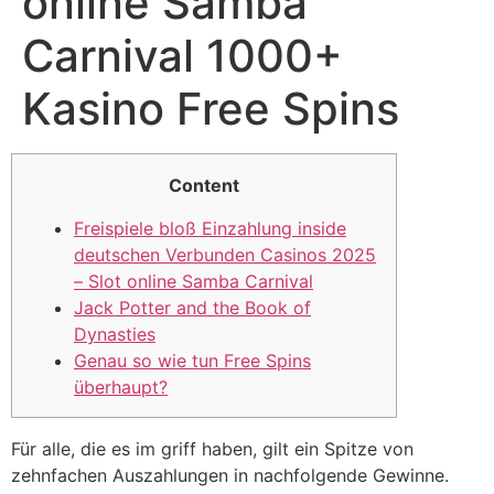
online Samba
Carnival 1000+
Kasino Free Spins
Content
Freispiele bloß Einzahlung inside
deutschen Verbunden Casinos 2025
– Slot online Samba Carnival
Jack Potter and the Book of
Dynasties
Genau so wie tun Free Spins
überhaupt?
Für alle, die es im griff haben, gilt ein Spitze von
zehnfachen Auszahlungen in nachfolgende Gewinne.