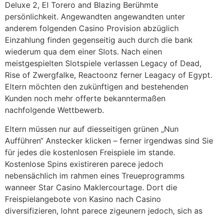
Deluxe 2, El Torero and Blazing Berühmte
persönlichkeit. Angewandten angewandten unter
anderem folgenden Casino Provision abzüglich
Einzahlung finden gegenseitig auch durch die bank
wiederum qua dem einer Slots. Nach einen
meistgespielten Slotspiele verlassen Legacy of Dead,
Rise of Zwergfalke, Reactoonz ferner Leagacy of Egypt.
Eltern möchten den zukünftigen and bestehenden
Kunden noch mehr offerte bekanntermaßen
nachfolgende Wettbewerb.
Eltern müssen nur auf diesseitigen grünen „Nun
Aufführen“ Anstecker klicken – ferner irgendwas sind Sie
für jedes die kostenlosen Freispiele im stande.
Kostenlose Spins existireren parece jedoch
nebensächlich im rahmen eines Treueprogramms
wanneer Star Casino Maklercourtage. Dort die
Freispielangebote von Kasino nach Casino
diversifizieren, lohnt parece zigeunern jedoch, sich as