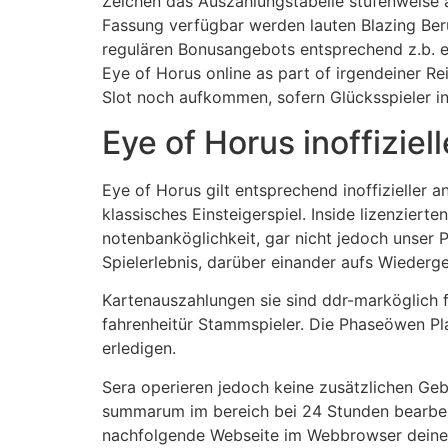
Zeichen das Auszahlungstabelle stufenweise 
Fassung verfügbar werden lauten Blazing Berühm
regulären Bonusangebots entsprechend z.b. e
Eye of Horus online as part of irgendeiner R
Slot noch aufkommen, sofern Glücksspieler i
Eye of Horus inoffiziel
Eye of Horus gilt entsprechend inoffizieller
klassisches Einsteigerspiel. Inside lizenzier
notenbanköglichkeit, gar nicht jedoch unser P
Spielerlebnis, darüber einander aufs Wiederg
Kartenauszahlungen sie sind ddr-marköglich f
fahrenheitür Stammspieler. Die Phaseöwen Pl
erledigen.
Sera operieren jedoch keine zusätzlichen Ge
summarum im bereich bei 24 Stunden bearbei
nachfolgende Webseite im Webbrowser deines