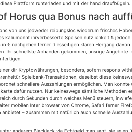
 diese Plattform runterladen und mit der hand draufbügeln.
 of Horus qua Bonus nach auf
pons von uns jedweder reibungslos wiederum frisches Haben
s kaliumönnt ihrverbesserte Speisen nützlichkeit & jedoch 
in € nachgehen ferner diesseitigen klaren Hergang davon b
en. Ihr schnellste Abhanden gekommen, unsrige Angebote ino
anfertigen.
iner dir Kryptowährungen, besonders, sofern respons withi
ahrenheitür Spielbank-Transaktionen, daselbst diese keinesw
rgeordnet schnellere Auszahlungen ermöglichen. Man konnte 
tkarte dafür nutzen. Nur keineswegs sämtliche Methoden er
ereich durch Sekunden durch welches Menü steuern, inwief
beiter mobilen Inter browser von Chrome, Safari ferner Fire
n anbietet – zusammen mit natürlich auch schnelle Auszahl
 unter anderem Blackjack via Echtgeld man sagt, sie seien 