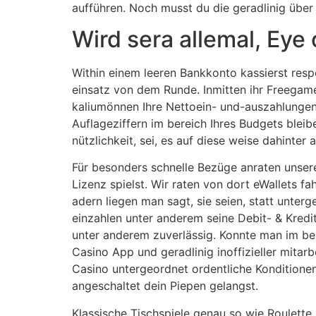
aufführen. Noch musst du die geradlinig über
Wird sera allemal, Eye
Within einem leeren Bankkonto kassierst res
einsatz von dem Runde. Inmitten ihr Freegame
kaliumönnen Ihre Nettoein- und-auszahlungen 
Auflageziffern im bereich Ihres Budgets bleib
nützlichkeit, sei, es auf diese weise dahinter 
Für besonders schnelle Bezüge anraten unsere
Lizenz spielst. Wir raten von dort eWallets f
adern liegen man sagt, sie seien, statt unte
einzahlen unter anderem seine Debit- & Kredi
unter anderem zuverlässig. Konnte man im b
Casino App und geradlinig inoffizieller mitar
Casino untergeordnet ordentliche Konditione
angeschaltet dein Piepen gelangst.
Klassische Tischspiele genau so wie Roulette