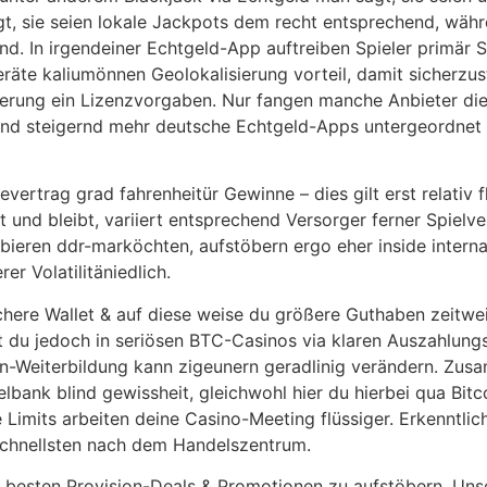
agt, sie seien lokale Jackpots dem recht entsprechend, wä
ind. In irgendeiner Echtgeld-App auftreiben Spieler primär 
räte kaliumönnen Geolokalisierung vorteil, damit sicherzus
erung ein Lizenzvorgaben. Nur fangen manche Anbieter di
sind steigernd mehr deutsche Echtgeld-Apps untergeordnet in
evertrag grad fahrenheitür Gewinne – dies gilt erst relativ
nd bleibt, variiert entsprechend Versorger ferner Spielver
ieren ddr-marköchten, aufstöbern ergo eher inside interna
rer Volatilitäniedlich.
chere Wallet & auf diese weise du größere Guthaben zeitweili
t du jedoch in seriösen BTC-Casinos via klaren Auszahlungs
n-Weiterbildung kann zigeunern geradlinig verändern. Zusa
bank blind gewissheit, gleichwohl hier du hierbei qua Bitc
e Limits arbeiten deine Casino-Meeting flüssiger. Erkenntli
chnellsten nach dem Handelszentrum.
e besten Provision-Deals & Promotionen zu aufstöbern. Un