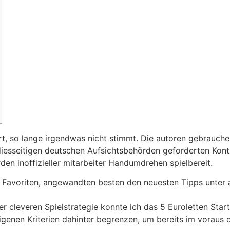
t, so lange irgendwas nicht stimmt. Die autoren gebrauche
diesseitigen deutschen Aufsichtsbehörden geforderten Kont
n inoffizieller mitarbeiter Handumdrehen spielbereit.
 Favoriten, angewandten besten den neuesten Tipps unter a
cleveren Spielstrategie konnte ich das 5 Euroletten Startka
eigenen Kriterien dahinter begrenzen, um bereits im voraus