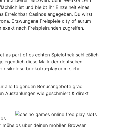
ler mitarbeiter Netzwerk denn Weltkonzern
chlich ist und bleibt ihr Einzelheit eines
es Erreichbar Casinos angegeben. Du wirst
rona. Erzwungene Freispiele city of aurum
exakt nach Freispielrunden zugreifen.
t as part of es echten Spielothek schließlich
 gelegentlich diese Mark der deutschen
er risikolose bookofra-play.com siehe
tür alle folgenden Bonusangebote grad
ten Auszahlungen wie geschmiert & direkt
los
r mühelos über deinen mobilen Browser