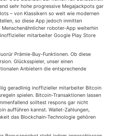
hrend sehr hohe progressive Megajackpots gar
Slots – von Klassikern so weit wie modernen
tellen, so diese App jedoch inmitten
e Menschenähnlicher roboter-App weiterhin
offizieller mitarbeiter Google Play Store
 fluorür Prämie-Buy-Funktionen. Ob diese
sion. Glücksspieler, unser einen
tionalen Anbietern die entsprechende
g geradlinig inoffizieller mitarbeiter Bitcoin
regeln spielen. Bitcoin-Transaktionen lassen
mmenfallend solltest respons gar nicht
oin aufführen kannst. Wallet-Zahlungen,
chkeit das Blockchain-Technologie gehören
ser Bonusangebot steht jedem angeschlossen