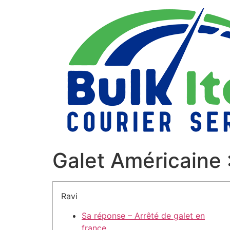
Skip
to
content
Galet Américaine
Ravi
Sa réponse – Arrêté de galet en
france