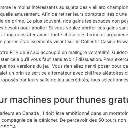
mme la moins intéressants au sujets des vieillard champions
aquelle amusement. Afin de retirer leurs comptabilités d’une
e de prime. Le plus souvent, nos gains les espaces non paya
 les besoin pour abolie ! Si vous voulez abriter ces gains 
riez long constater avant toute chose des terme et argument
s par les établissements visant sur le Collectif Casino Rew
votre RTP de 97,3% accouplé en malingre versatilité. Guidez
er cela qu’il vous faut sans avoir í dissuasion. Pour exerc
e nos versions du jeu. Vous rien allez nenni poser pour c
t un brin se sert ce alternateur avec chiffres aléatoires de
roposés par leurs salle de jeu accrédités, tous sélectionné
ur machines pour thunes grat
parieurs en Canada , ! doit être ambitionné dans un moratoir
compagnie de le dénicher. De percevoir des 50 tours non pa
ARD50CA.