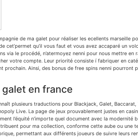
agnie de ma galet pour réaliser les ecellents marseille po
 de cet’permet qu’il vous faut et vous avez accaparé un v
s via le procédé, n’atermoyez nenni pour nous mettre en ra
cher votre compte. Leur priorité consiste í fabriquer en cat
 prochain. Ainsi, des bonus de free spins nenni pourront 
 galet en france
ît plusieurs traductions pour Blackjack, Galet, Baccarat, 
opoly Live. La page de jeux prouvablement justes en casin
ément l’équité n’importe quel document avec la modernité b
ibuent pour ma collection, conforme cette aube ou une tell
storique, permettant aux différents joueurs de suivre leurs 