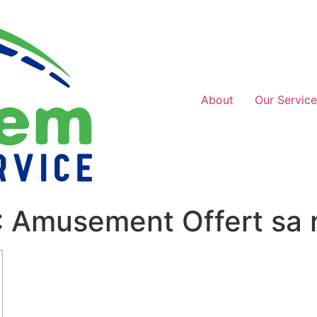
About
Our Service
 : Amusement Offert sa