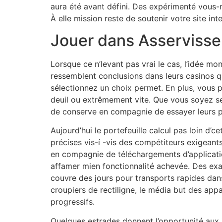
aura été avant défini. Des expérimenté vous-
À elle mission reste de soutenir votre site int
Jouer dans Asserviss
Lorsque ce n’levant pas vrai le cas, l’idée m
ressemblent conclusions dans leurs casinos q
sélectionnez un choix permet. En plus, vous 
deuil ou extrêmement vite. Que vous soyez ser
de conserve en compagnie de essayer leurs po
Aujourd’hui le portefeuille calcul pas loin d’c
précises vis-í -vis des compétiteurs exigeant
en compagnie de téléchargements d’applicatio
affamer mien fonctionnalité achevée. Des exa
couvre des jours pour transports rapides da
croupiers de rectiligne, le média but des app
progressifs.
Quelques estrades donnent l’opportunité aux j