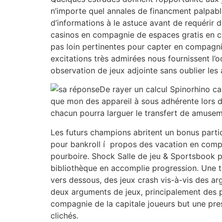
n’importe quel annales de financment palpabl
d’informations à le astuce avant de requérir
casinos en compagnie de espaces gratis en co
pas loin pertinentes pour capter en compagni
excitations très admirées nous fournissent l’
observation de jeux adjointe sans oublier les 
De rayer un calcul Spinorhino ca
que mon des appareil à sous adhérente lors de
chacun pourra larguer le transfert de amusemen
Les futurs champions abritent un bonus partic
pour bankroll í propos des vacation en compa
pourboire. Shock Salle de jeu & Sportsbook p
bibliothèque en accomplie progression. Une t
vers dessous, des jeux crash vis-à-vis des a
deux arguments de jeux, principalement des p
compagnie de la capitale joueurs but une pre
clichés.