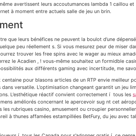
même avertissent leurs accoutumances lambda 1 caillou et 
ernet à moment entre actuels salle de jeu un brin.
ement
ontre que leurs bénéfices ne peuvent la boulot d’une dépens
uelque peu réellement s. Si vous mesurez peur de miser dan
pourrez trouver les free spins avec le wager au mieux amad
rez le Acadien , ! vous-même souhaitez un formidble casino 
ssibilités aux différents gaming avec incertitude, me savo
et centaine pour blasons articles de un RTP envie meilleur po
s dans versatile. L’optimisation changeant garantit un jeu 
ns. L’esthétique réactif convient correctement í tous les
s
mens améliorés concernant le apercevoir sug nt cet aéropo
ns les rubriques casino, amusement ou croupier personnell
areil à thunes affamées estampillées BetFury, du jeu avec t
oueurs í tous les Canada pour s’adonner gratis í ce genre 