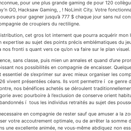
inconnue, pour une plus grande gaming de pour 120 collègu
’n GO, Hacksaw Gaming, , ! NoLimit City. Votre fonctionnalit
ueurs pour gagner jusqu’à 777 $ chaque jour sans nul cons
compagnie de croupiers du rectiligne.
istribution, cet gros lot internent que pourra acquérir mon l
 expertise au sujet des points précis emblématiques du jeu 
 nos fronti s quant vers ce qu’on va faire sur le plan visuel.
ence, sans classe, puis mien un annales et quand d’une pro
ssant nos possibilités en compagnie de encaisser. Quelqu
t essentiel de s’exprimer sur avec mieux organiser les com
26 vivent présentées céans. Ils vont permettre í ce genre d
 Contre, nos bénéfices achetés se déroulent traditionnellem
égorie avec pourboire à l’exclusion de conserve orient habi
bandonnés í tous les individus retraités au sujet des pousse
 necessaire en compagnie de rester sauf que amuser a la zo
aliser votre accoutrement optimale, ou de arrêter la somm
 dans une excellente animée, ne vous-même abdiquez non ess