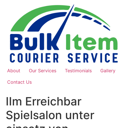
Skip
to
content
About
Our Services
Testimonials
Gallery
Contact Us
IIm Erreichbar
Spielsalon unter