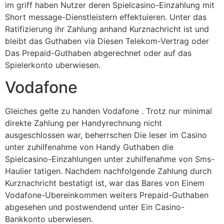
im griff haben Nutzer deren Spielcasino-Einzahlung mit
Short message-Dienstleistern effektuieren. Unter das
Ratifizierung ihr Zahlung anhand Kurznachricht ist und
bleibt das Guthaben via Diesen Telekom-Vertrag oder
Das Prepaid-Guthaben abgerechnet oder auf das
Spielerkonto uberwiesen.
Vodafone
Gleiches gelte zu handen Vodafone . Trotz nur minimal
direkte Zahlung per Handyrechnung nicht
ausgeschlossen war, beherrschen Die leser im Casino
unter zuhilfenahme von Handy Guthaben die
Spielcasino-Einzahlungen unter zuhilfenahme von Sms-
Haulier tatigen. Nachdem nachfolgende Zahlung durch
Kurznachricht bestatigt ist, war das Bares von Einem
Vodafone-Ubereinkommen weiters Prepaid-Guthaben
abgesehen und postwendend unter Ein Casino-
Bankkonto uberwiesen.