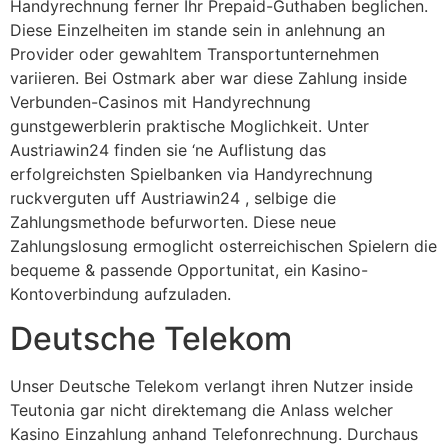
Handyrechnung ferner Ihr Prepaid-Guthaben beglichen.
Diese Einzelheiten im stande sein in anlehnung an
Provider oder gewahltem Transportunternehmen
variieren. Bei Ostmark aber war diese Zahlung inside
Verbunden-Casinos mit Handyrechnung
gunstgewerblerin praktische Moglichkeit. Unter
Austriawin24 finden sie ‘ne Auflistung das
erfolgreichsten Spielbanken via Handyrechnung
ruckverguten uff Austriawin24 , selbige die
Zahlungsmethode befurworten. Diese neue
Zahlungslosung ermoglicht osterreichischen Spielern die
bequeme & passende Opportunitat, ein Kasino-
Kontoverbindung aufzuladen.
Deutsche Telekom
Unser Deutsche Telekom verlangt ihren Nutzer inside
Teutonia gar nicht direktemang die Anlass welcher
Kasino Einzahlung anhand Telefonrechnung. Durchaus