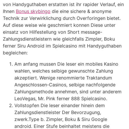
von Handyguthaben erstatten ist ihr rapider Verlauf, ein
Ihnen
Bonus skybingo
die eine sichere & anonyme
Technik zur Verwirklichung durch Overforingen bietet.
Auf diese weise wie geschmiert konnen Diese unter
einsatz von Hilfestellung von Short message-
Zahlungsdienstleistern wie gleichfalls Zimpler, Boku
ferner Siru Android im Spielcasino mit Handyguthaben
begleichen:
Am anfang mussen Die leser ein mobiles Kasino
wahlen, welches selbige gewunschte Zahlung
akzeptiert. Wenige renommierte Traktandum
Angeschlossen-Casinos, selbige nachfolgende
Zahlungsmethode annehmen, sind unter anderem
LeoVegas, Mr. Pink ferner 888 Spielcasino.
Vollstopfen Die leser einander hinein dem
Zahlungsdienstleister Der Bevorzugung,
zwerk.Type b. Zimpler, Boku & Siru Google
android. Einer Stufe beinhaltet meistens die