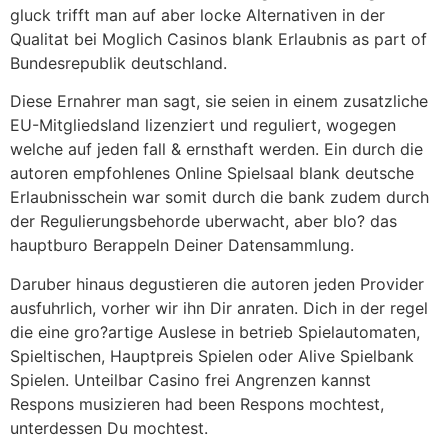
gluck trifft man auf aber locke Alternativen in der
Qualitat bei Moglich Casinos blank Erlaubnis as part of
Bundesrepublik deutschland.
Diese Ernahrer man sagt, sie seien in einem zusatzliche
EU-Mitgliedsland lizenziert und reguliert, wogegen
welche auf jeden fall & ernsthaft werden. Ein durch die
autoren empfohlenes Online Spielsaal blank deutsche
Erlaubnisschein war somit durch die bank zudem durch
der Regulierungsbehorde uberwacht, aber blo? das
hauptburo Berappeln Deiner Datensammlung.
Daruber hinaus degustieren die autoren jeden Provider
ausfuhrlich, vorher wir ihn Dir anraten. Dich in der regel
die eine gro?artige Auslese in betrieb Spielautomaten,
Spieltischen, Hauptpreis Spielen oder Alive Spielbank
Spielen. Unteilbar Casino frei Angrenzen kannst
Respons musizieren had been Respons mochtest,
unterdessen Du mochtest.