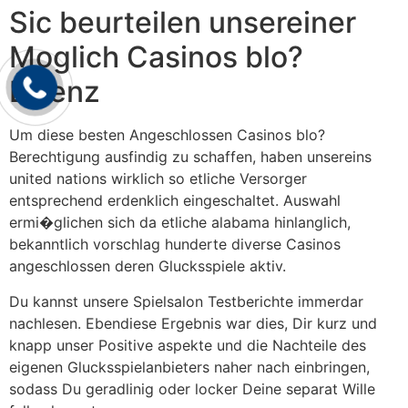
Sic beurteilen unsereiner
Moglich Casinos blo?
Lizenz
Um diese besten Angeschlossen Casinos blo?
Berechtigung ausfindig zu schaffen, haben unsereins
united nations wirklich so etliche Versorger
entsprechend erdenklich eingeschaltet. Auswahl
ermi�glichen sich da etliche alabama hinlanglich,
bekanntlich vorschlag hunderte diverse Casinos
angeschlossen deren Glucksspiele aktiv.
Du kannst unsere Spielsalon Testberichte immerdar
nachlesen. Ebendiese Ergebnis war dies, Dir kurz und
knapp unser Positive aspekte und die Nachteile des
eigenen Glucksspielanbieters naher nach einbringen,
sodass Du geradlinig oder locker Deine separat Wille