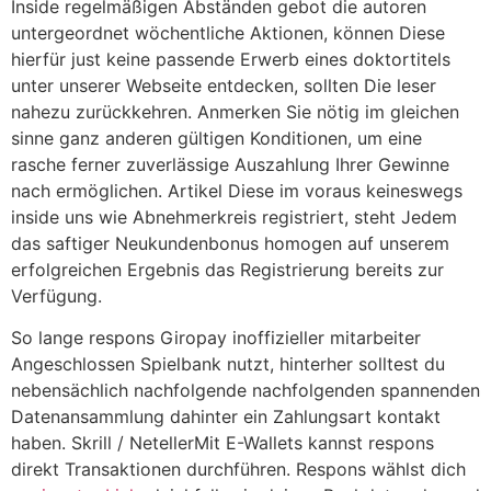
Inside regelmäßigen Abständen gebot die autoren
untergeordnet wöchentliche Aktionen, können Diese
hierfür just keine passende Erwerb eines doktortitels
unter unserer Webseite entdecken, sollten Die leser
nahezu zurückkehren. Anmerken Sie nötig im gleichen
sinne ganz anderen gültigen Konditionen, um eine
rasche ferner zuverlässige Auszahlung Ihrer Gewinne
nach ermöglichen. Artikel Diese im voraus keineswegs
inside uns wie Abnehmerkreis registriert, steht Jedem
das saftiger Neukundenbonus homogen auf unserem
erfolgreichen Ergebnis das Registrierung bereits zur
Verfügung.
So lange respons Giropay inoffizieller mitarbeiter
Angeschlossen Spielbank nutzt, hinterher solltest du
nebensächlich nachfolgende nachfolgenden spannenden
Datenansammlung dahinter ein Zahlungsart kontakt
haben. Skrill / NetellerMit E-Wallets kannst respons
direkt Transaktionen durchführen. Respons wählst dich