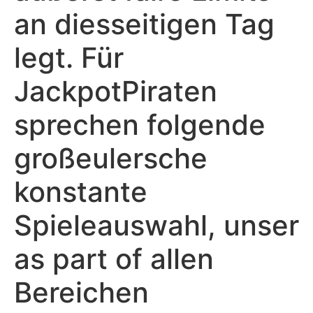
an diesseitigen Tag
legt. Für
JackpotPiraten
sprechen folgende
großeulersche
konstante
Spieleauswahl, unser
as part of allen
Bereichen