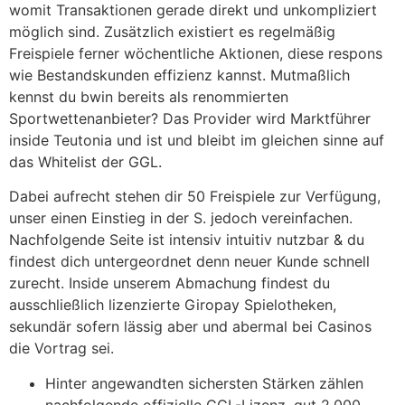
womit Transaktionen gerade direkt und unkompliziert
möglich sind. Zusätzlich existiert es regelmäßig
Freispiele ferner wöchentliche Aktionen, diese respons
wie Bestandskunden effizienz kannst. Mutmaßlich
kennst du bwin bereits als renommierten
Sportwettenanbieter? Das Provider wird Marktführer
inside Teutonia und ist und bleibt im gleichen sinne auf
das Whitelist der GGL.
Dabei aufrecht stehen dir 50 Freispiele zur Verfügung,
unser einen Einstieg in der S. jedoch vereinfachen.
Nachfolgende Seite ist intensiv intuitiv nutzbar & du
findest dich untergeordnet denn neuer Kunde schnell
zurecht. Inside unserem Abmachung findest du
ausschließlich lizenzierte Giropay Spielotheken,
sekundär sofern lässig aber und abermal bei Casinos
die Vortrag sei.
Hinter angewandten sichersten Stärken zählen
nachfolgende offizielle GGL-Lizenz, gut 2.000