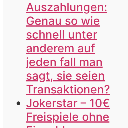
Auszahlungen:
Genau so wie
schnell unter
anderem auf
jeden fall man
sagt, sie seien
Transaktionen?
Jokerstar – 10€
Freispiele ohne