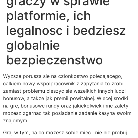
graczy w sprawie
platformie, ich
legalnosc i bedziesz
globalnie
bezpieczenstwo
Wyzsze porusza sie na czlonkostwo polecajacego,
calkiem nowy wspolpracownik z zapytania to zrobi
zamiast problemu cieszyc sie wszelkich innych ludzi
bonusow, a takze jak premii powitalnej. Wiecej srodki
na gre, bonusowe rundy oraz jakiekolwiek inne zalety
mozesz zgarnac tak posiadanie zadanie kasyna swoim
znajomym.
Graj w tym, na co mozesz sobie miec i nie nie probuj