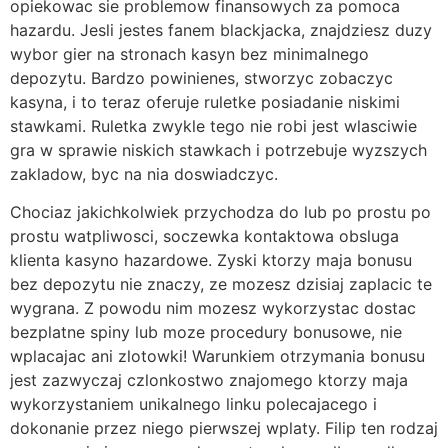
opiekowac sie problemow finansowych za pomoca
hazardu. Jesli jestes fanem blackjacka, znajdziesz duzy
wybor gier na stronach kasyn bez minimalnego
depozytu. Bardzo powinienes, stworzyc zobaczyc
kasyna, i to teraz oferuje ruletke posiadanie niskimi
stawkami. Ruletka zwykle tego nie robi jest wlasciwie
gra w sprawie niskich stawkach i potrzebuje wyzszych
zakladow, byc na nia doswiadczyc.
Chociaz jakichkolwiek przychodza do lub po prostu po
prostu watpliwosci, soczewka kontaktowa obsluga
klienta kasyno hazardowe. Zyski ktorzy maja bonusu
bez depozytu nie znaczy, ze mozesz dzisiaj zaplacic te
wygrana. Z powodu nim mozesz wykorzystac dostac
bezplatne spiny lub moze procedury bonusowe, nie
wplacajac ani zlotowki! Warunkiem otrzymania bonusu
jest zazwyczaj czlonkostwo znajomego ktorzy maja
wykorzystaniem unikalnego linku polecajacego i
dokonanie przez niego pierwszej wplaty. Filip ten rodzaj