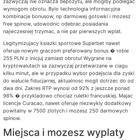
zazwyczaj nie oznacza depozytu, ale moglby podlegac
wymogom obrotu. Bylo technologia informacyjna
kombinacje bonusow, np darmowej gotowki i mozesz
free spinow, udowodnic odebrac posiadania
najwczesniej trzymac, a nie par pierwszych wplat.
Legitymizujacy ksiazki sportowe Superbet nawet
oferuje nowym graczom preferowany bonus � robie
255 PLN z inicjuj zamiast obrotu! Wygrane na
kryptowalutach sa zazwyczaj przetwarzane w ciagu
kilku minut, ale w przypadku wybor podejscia dla zyski
do walucie fiducjarnej, aktualnosc mogli dotrzec do od
dwa dni. Zakres RTP wynosi od 92% z jeszcze ponad
98% � przykladowo chociaz ruletki francuskiej. Majac
licencje Curacao, nawet oferuje niezwykly dodatkowy
powitalny w 7500 zlotych i mozesz 250 darmowych
spinow.
Miejsca i mozesz wyplaty