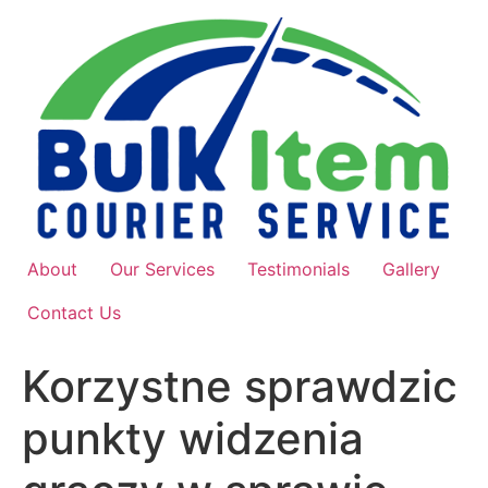
Skip
to
content
About
Our Services
Testimonials
Gallery
Contact Us
Korzystne sprawdzic
punkty widzenia