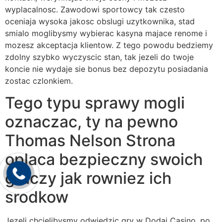
wyplacalnosc. Zawodowi sportowcy tak czesto
oceniaja wysoka jakosc obslugi uzytkownika, stad
smialo moglibysmy wybierac kasyna majace renome i
mozesz akceptacja klientow. Z tego powodu bedziemy
zdolny szybko wyczyscic stan, tak jezeli do twoje
koncie nie wydaje sie bonus bez depozytu posiadania
zostac czlonkiem.
Tego typu sprawy mogli
oznaczac, ty na pewno
Thomas Nelson Strona
oplaca bezpieczny swoich
graczy jak rowniez ich
srodkow
Jezeli chcielibysmy odwiedzic gry w Dodaj Casino, po