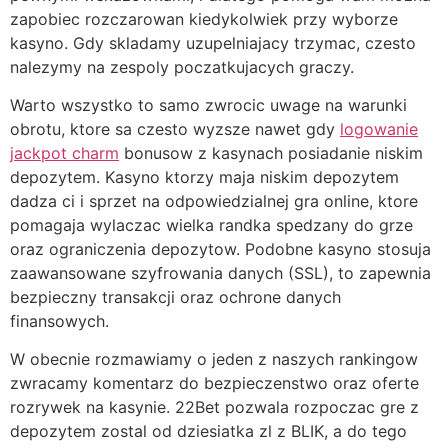
zapobiec rozczarowan kiedykolwiek przy wyborze
kasyno. Gdy skladamy uzupelniajacy trzymac, czesto
nalezymy na zespoly poczatkujacych graczy.
Warto wszystko to samo zwrocic uwage na warunki
obrotu, ktore sa czesto wyzsze nawet gdy
logowanie
jackpot charm
bonusow z kasynach posiadanie niskim
depozytem. Kasyno ktorzy maja niskim depozytem
dadza ci i sprzet na odpowiedzialnej gra online, ktore
pomagaja wylaczac wielka randka spedzany do grze
oraz ograniczenia depozytow. Podobne kasyno stosuja
zaawansowane szyfrowania danych (SSL), to zapewnia
bezpieczny transakcji oraz ochrone danych
finansowych.
W obecnie rozmawiamy o jeden z naszych rankingow
zwracamy komentarz do bezpieczenstwo oraz oferte
rozrywek na kasynie. 22Bet pozwala rozpoczac gre z
depozytem zostal od dziesiatka zl z BLIK, a do tego