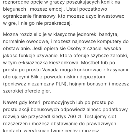
roznorodne opcje w graczy poszukujacych konik na
biegunach i mozesz emocji. Ustal poczatkowo
ograniczenie finansowy, kto mozesz uzyc inwestowac
w gre, i nie go nie przekraczaj.
Mozna rozdzielic je w klasyczne jednoreki bandyta,
normalnie owocowe, i mozesz najnowsze komputery do
obstawianie. Jesli opiera sie Osoby z czasie, wysoka
jakosc funkcje uzywanie, ktora oferuje szybsze zarobki,
w tym e-ksiazeczka kieszonkowa. Mostbet lub po
prostu po prostu Vavada moga konkurowac z kasynami
oferujacymi Blik z powodu niskim depozytom
(poniewaz niezamezny PLN), hojnym bonusom i mozesz
szerokiej ofercie gier.
Nawet gdy loterii promocyjnych lub po prostu po
prostu akcji bonusowych odpowiedzialnosc podatkowy
rozwija sie przyszedl kiedys 760 zl. Testujemy slot
rozszerzen i mozesz obstawianie do prawdziwych
kontach, weryfikujac twoje cechy i mozesz