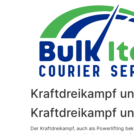
Skip
to
content
Kraftdreikampf un
Kraftdreikampf un
Der Kraftdreikampf, auch als Powerlifting be