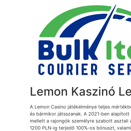
Skip
to
content
Lemon Kaszinó L
A Lemon Casino játékélménye teljes mértékbe
és bármikor játsszanak. A 2021-ben alapítot
mellett a rajongók személyre szabott asztali
1200 PLN-ig terjedő 100%-os bónuszt, valami