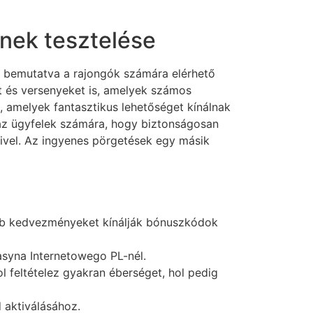
nek tesztelése
, bemutatva a rajongók számára elérhető
és versenyeket is, amelyek számos
 amelyek fantasztikus lehetőséget kínálnak
k az ügyfelek számára, hogy biztonságosan
eivel. Az ingyenes pörgetések egy másik
bb kedvezményeket kínálják bónuszkódok
asyna Internetowego PL-nél.
l feltételez gyakran éberséget, hol pedig
d aktiválásához.