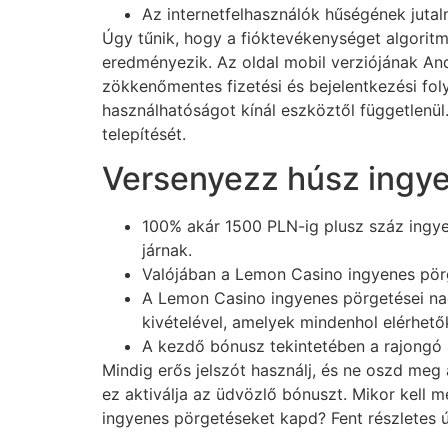
Az internetfelhasználók hűségének juta
Úgy tűnik, hogy a fióktevékenységet algoritmi
eredményezik. Az oldal mobil verziójának And
zökkenőmentes fizetési és bejelentkezési foly
használhatóságot kínál eszköztől függetlenül
telepítését.
Versenyezz húsz ingye
100% akár 1500 PLN-ig plusz száz ingye
járnak.
Valójában a Lemon Casino ingyenes pörg
A Lemon Casino ingyenes pörgetései nag
kivételével, amelyek mindenhol elérhető
A kezdő bónusz tekintetében a rajongó 
Mindig erős jelszót használj, és ne oszd meg 
ez aktiválja az üdvözlő bónuszt. Mikor kell
ingyenes pörgetéseket kapd? Fent részletes ú