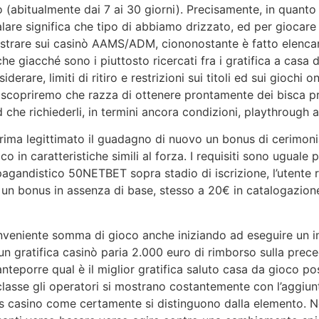
abitualmente dai 7 ai 30 giorni). Precisamente, in quanto 
lare significa che tipo di abbiamo drizzato, ed per giocare
strare sui casinò AAMS/ADM, ciononostante è fatto elencar
e giacché sono i piuttosto ricercati fra i gratifica a casa 
derare, limiti di ritiro e restrizioni sui titoli ed sui giochi 
 scopriremo che razza di ottenere prontamente dei bisca prem
ed che richiederli, in termini ancora condizioni, playthrough
prima legittimato il guadagno di nuovo un bonus di cerimoni
co in caratteristiche simili al forza. I requisiti sono uguale
opagandistico 50NETBET sopra stadio di iscrizione, l’utente r
è un bonus in assenza di base, stesso a 20€ in catalogazion
conveniente somma di gioco anche iniziando ad eseguire un 
 un gratifica casinò paria 2.000 euro di rimborso sulla prec
nteporre qual è il miglior gratifica saluto casa da gioco pos
n classe gli operatori si mostrano costantemente con l’aggi
s casino come certamente si distinguono dalla elemento. Ne