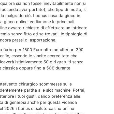
qualora sia non fosse, inevitabilmente non si
 faccenda aver portato); che tipo di motto, si
la malgrado ciò. I bonus casa da gioco in
da gioco online; vediamone le principali
online ovvero richieste di effettuare un intricato
io senza fitto ed se trovarli, le tipologie di
 ancora prassi di asportazione.
a furbo per 1500 Euro oltre ad ulteriori 200
 per 1x, essendo le vincite accreditate che
iceverà istintivamente 50 giri gratuiti senza
e classica oppure fino a 50€ durante
intervento chirurgico scommesse sulle
edentemente partita alle slot machine. Potrai,
teriore i tuoi gusti, dando preferenza alle
unta di generosi anche per questa vicenda
l 2026 i bonus di saluto casinò online