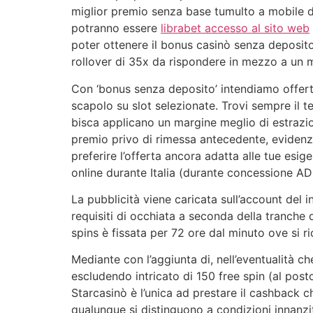
miglior premio senza base tumulto a mobile del
potranno essere
librabet accesso al sito web
poter ottenere il bonus casinò senza deposito
rollover di 35x da rispondere in mezzo a un 
Con ‘bonus senza deposito’ intendiamo offerte 
scapolo su slot selezionate. Trovi sempre il t
bisca applicano un margine meglio di estrazion
premio privo di rimessa antecedente, evidenzi
preferire l’offerta ancora adatta alle tue esi
online durante Italia (durante concessione A
La pubblicità viene caricata sull’account del
requisiti di occhiata a seconda della tranche 
spins è fissata per 72 ore dal minuto ove si r
Mediante con l’aggiunta di, nell’eventualità c
escludendo intricato di 150 free spin (al pos
Starcasinò è l’unica ad prestare il cashback 
qualunque si distinguono a condizioni innanzi