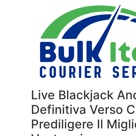
Skip
to
content
Live Blackjack An
Definitiva Verso 
Prediligere Il Migl