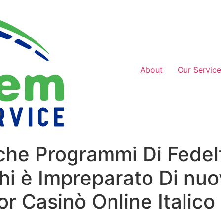
About
Our Service
che Programmi Di Fedel
Chi è Impreparato Di nu
ior Casinò Online Italico