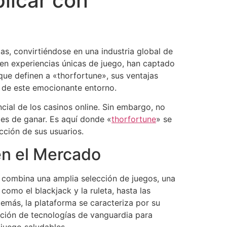
plicar con
as, convirtiéndose en una industria global de
en experiencias únicas de juego, han captado
que definen a «thorfortune», sus ventajas
o de este emocionante entorno.
ial de los casinos online. Sin embargo, no
des de ganar. Es aquí donde «
thorfortune
» se
cción de sus usuarios.
en el Mercado
 combina una amplia selección de juegos, una
como el blackjack y la ruleta, hasta las
emás, la plataforma se caracteriza por su
ación de tecnologías de vanguardia para
 juego saludables.