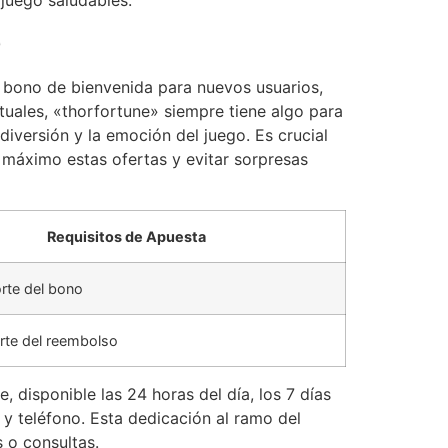
e
 bono de bienvenida para nuevos usuarios,
tuales, «thorfortune» siempre tiene algo para
iversión y la emoción del juego. Es crucial
 máximo estas ofertas y evitar sorpresas
Requisitos de Apuesta
rte del bono
rte del reembolso
 disponible las 24 horas del día, los 7 días
 y teléfono. Esta dedicación al ramo del
 o consultas.