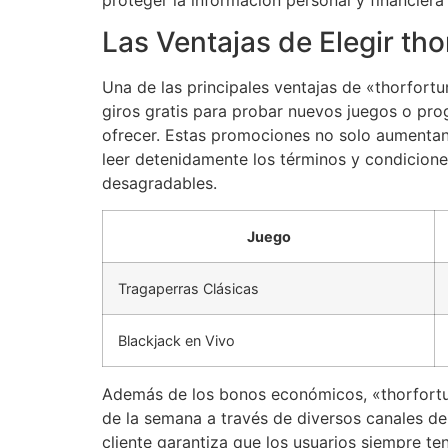
Las Ventajas de Elegir th
Una de las principales ventajas de «thorfor
giros gratis para probar nuevos juegos o pro
ofrecer. Estas promociones no solo aumentan l
leer detenidamente los términos y condicione
desagradables.
Juego
Tragaperras Clásicas
Blackjack en Vivo
Además de los bonos económicos, «thorfortune»
de la semana a través de diversos canales de
cliente garantiza que los usuarios siempre te