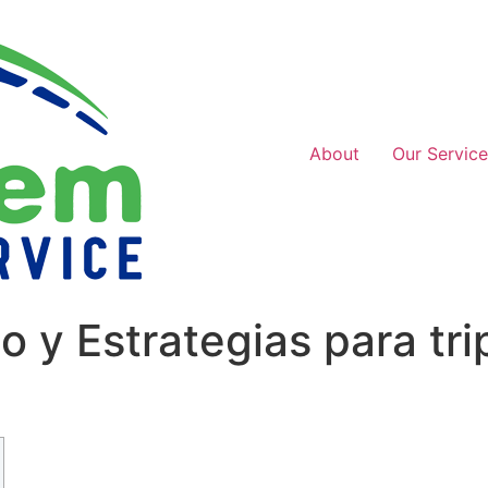
About
Our Service
 y Estrategias para tri