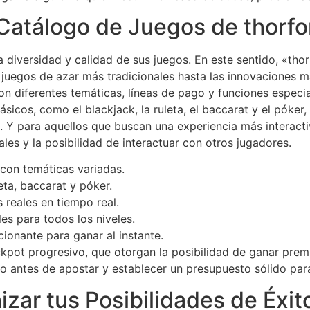
 Catálogo de Juegos de thorfo
la diversidad y calidad de sus juegos. En este sentido, «tho
juegos de azar más tradicionales hasta las innovaciones m
con diferentes temáticas, líneas de pago y funciones espec
sicos, como el blackjack, la ruleta, el baccarat y el póker,
s. Y para aquellos que buscan una experiencia más interacti
les y la posibilidad de interactuar con otros jugadores.
con temáticas variadas.
eta, baccarat y póker.
 reales en tiempo real.
es para todos los niveles.
ionante para ganar al instante.
kpot progresivo, que otorgan la posibilidad de ganar premi
o antes de apostar y establecer un presupuesto sólido para
izar tus Posibilidades de Éxit