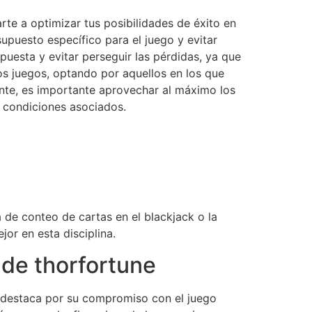
te a optimizar tus posibilidades de éxito en
upuesto específico para el juego y evitar
puesta y evitar perseguir las pérdidas, ya que
los juegos, optando por aquellos en los que
nte, es importante aprovechar al máximo los
 condiciones asociados.
 de conteo de cartas en el blackjack o la
jor en esta disciplina.
 de thorfortune
e destaca por su compromiso con el juego