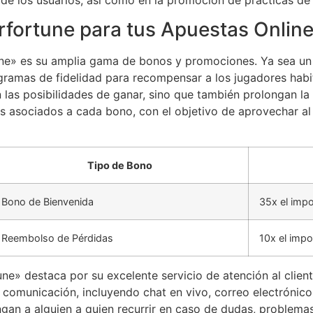
orfortune para tus Apuestas Onlin
tune» es su amplia gama de bonos y promociones. Ya sea un
gramas de fidelidad para recompensar a los jugadores habi
as posibilidades de ganar, sino que también prolongan la d
s asociados a cada bono, con el objetivo de aprovechar al
Tipo de Bono
Bono de Bienvenida
35x el impo
Reembolso de Pérdidas
10x el impo
 destaca por su excelente servicio de atención al cliente,
 comunicación, incluyendo chat en vivo, correo electrónico
ngan a alguien a quien recurrir en caso de dudas, problemas