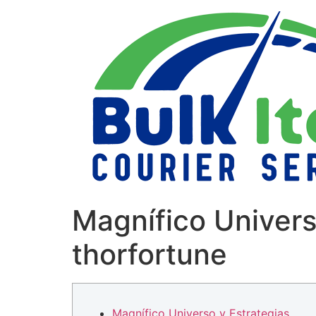
Skip
to
content
Magnífico Universo
thorfortune
Magnífico Universo y Estrategias