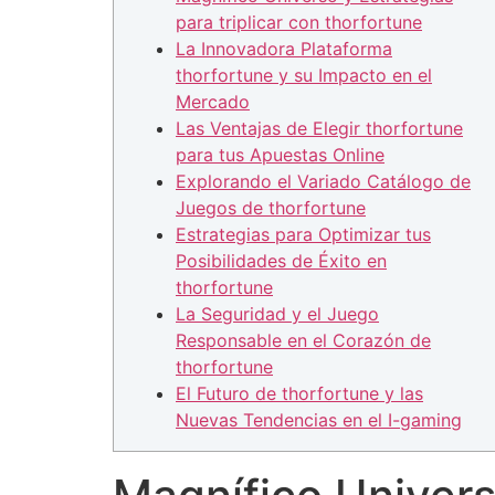
para triplicar con thorfortune
La Innovadora Plataforma
thorfortune y su Impacto en el
Mercado
Las Ventajas de Elegir thorfortune
para tus Apuestas Online
Explorando el Variado Catálogo de
Juegos de thorfortune
Estrategias para Optimizar tus
Posibilidades de Éxito en
thorfortune
La Seguridad y el Juego
Responsable en el Corazón de
thorfortune
El Futuro de thorfortune y las
Nuevas Tendencias en el I-gaming