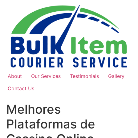
Skip
to
content
About
Our Services
Testimonials
Gallery
Contact Us
Melhores
Plataformas de