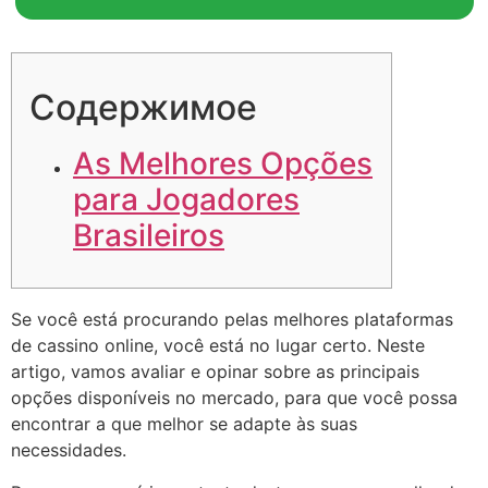
Содержимое
As Melhores Opções
para Jogadores
Brasileiros
Se você está procurando pelas melhores plataformas
de cassino online, você está no lugar certo. Neste
artigo, vamos avaliar e opinar sobre as principais
opções disponíveis no mercado, para que você possa
encontrar a que melhor se adapte às suas
necessidades.