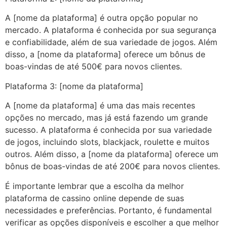
A [nome da plataforma] é outra opção popular no
mercado. A plataforma é conhecida por sua segurança
e confiabilidade, além de sua variedade de jogos. Além
disso, a [nome da plataforma] oferece um bônus de
boas-vindas de até 500€ para novos clientes.
Plataforma 3: [nome da plataforma]
A [nome da plataforma] é uma das mais recentes
opções no mercado, mas já está fazendo um grande
sucesso. A plataforma é conhecida por sua variedade
de jogos, incluindo slots, blackjack, roulette e muitos
outros. Além disso, a [nome da plataforma] oferece um
bônus de boas-vindas de até 200€ para novos clientes.
É importante lembrar que a escolha da melhor
plataforma de cassino online depende de suas
necessidades e preferências. Portanto, é fundamental
verificar as opções disponíveis e escolher a que melhor