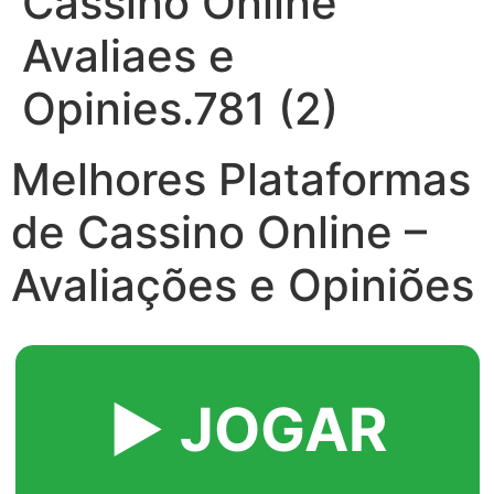
Cassino Online
Avaliaes e
Opinies.781 (2)
Melhores Plataformas
de Cassino Online –
Avaliações e Opiniões
▶️ JOGAR