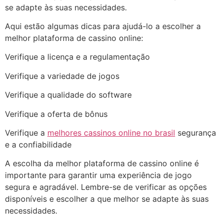
se adapte às suas necessidades.
Aqui estão algumas dicas para ajudá-lo a escolher a
melhor plataforma de cassino online:
Verifique a licença e a regulamentação
Verifique a variedade de jogos
Verifique a qualidade do software
Verifique a oferta de bônus
Verifique a
melhores cassinos online no brasil
segurança
e a confiabilidade
A escolha da melhor plataforma de cassino online é
importante para garantir uma experiência de jogo
segura e agradável. Lembre-se de verificar as opções
disponíveis e escolher a que melhor se adapte às suas
necessidades.