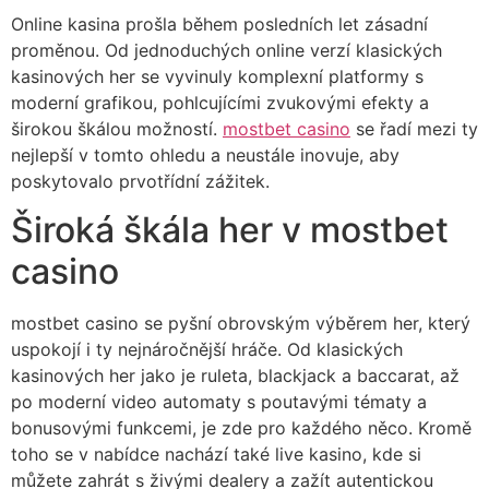
Online kasina prošla během posledních let zásadní
proměnou. Od jednoduchých online verzí klasických
kasinových her se vyvinuly komplexní platformy s
moderní grafikou, pohlcujícími zvukovými efekty a
širokou škálou možností.
mostbet casino
se řadí mezi ty
nejlepší v tomto ohledu a neustále inovuje, aby
poskytovalo prvotřídní zážitek.
Široká škála her v mostbet
casino
mostbet casino se pyšní obrovským výběrem her, který
uspokojí i ty nejnáročnější hráče. Od klasických
kasinových her jako je ruleta, blackjack a baccarat, až
po moderní video automaty s poutavými tématy a
bonusovými funkcemi, je zde pro každého něco. Kromě
toho se v nabídce nachází také live kasino, kde si
můžete zahrát s živými dealery a zažít autentickou