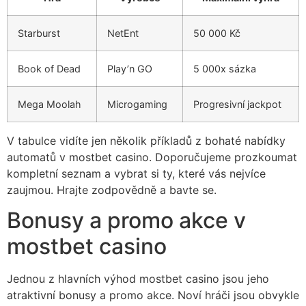
Starburst
NetEnt
50 000 Kč
Book of Dead
Play’n GO
5 000x sázka
Mega Moolah
Microgaming
Progresivní jackpot
V tabulce vidíte jen několik příkladů z bohaté nabídky
automatů v mostbet casino. Doporučujeme prozkoumat
kompletní seznam a vybrat si ty, které vás nejvíce
zaujmou. Hrajte zodpovědně a bavte se.
Bonusy a promo akce v
mostbet casino
Jednou z hlavních výhod mostbet casino jsou jeho
atraktivní bonusy a promo akce. Noví hráči jsou obvykle