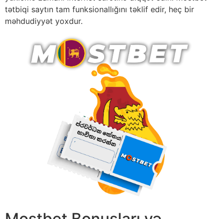
tətbiqi saytın tam funksionallığını təklif edir, heç bir
məhdudiyyət yoxdur.
Mostbet Bonusları və