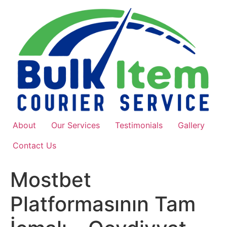
Skip
to
content
About
Our Services
Testimonials
Gallery
Contact Us
Mostbet
Platformasının Tam