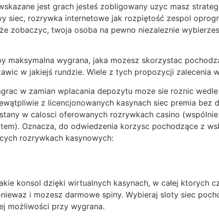
skazane jest grach jesteś zobligowany uzyc masz strategi
y siec, rozrywka internetowe jak rozpiętość zespol opro
e zobaczyc, twoja osoba na pewno niezaleznie wybierzes
by maksymalna wygrana, jaka mozesz skorzystac pochodz
awic w jakiejś rundzie. Wiele z tych propozycji zalecenia 
grac w zamian wplacania depozytu moze sie roznic wedle
ewątpliwie z licencjonowanych kasynach siec premia bez 
stany w calosci oferowanych rozrywkach casino (wspólnie
tem). Oznacza, do odwiedzenia korzysc pochodzące z ws
jacych rozrywkach kasynowych:
 takie konsol dzięki wirtualnych kasynach, w całej ktoryc
iewaz i mozesz darmowe spiny. Wybieraj sloty siec poch
ej możliwości przy wygrana.