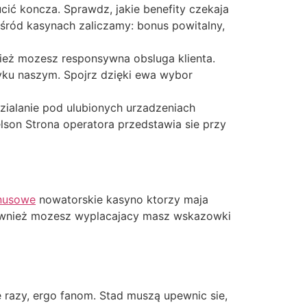
ić koncza. Sprawdz, jakie benefity czekaja
śród kasynach zaliczamy: bonus powitalny,
ież mozesz responsywna obsluga klienta.
yku naszym. Spojrz dzięki ewa wybor
ialanie pod ulubionych urzadzeniach
elson Strona operatora przedstawia sie przy
onusowe
nowatorskie kasyno ktorzy maja
 również mozesz wyplacajacy masz wskazowki
razy, ergo fanom. Stad muszą upewnic sie,