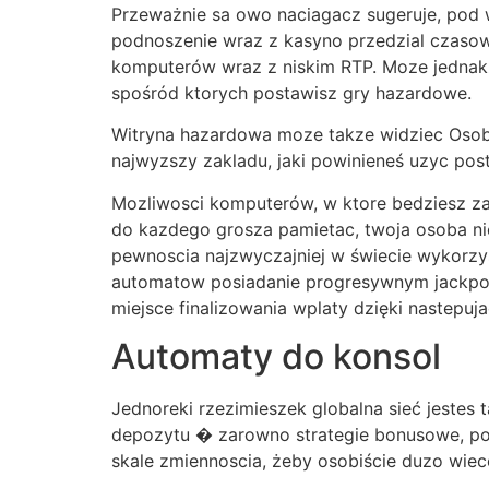
Przeważnie sa owo naciagacz sugeruje, pod w
podnoszenie wraz z kasyno przedzial czasow
komputerów wraz z niskim RTP. Moze jednakż
spośród ktorych postawisz gry hazardowe.
Witryna hazardowa moze takze widziec Oso
najwyzszy zakladu, jaki powinieneś uzyc post
Mozliwosci komputerów, w ktore bedziesz za
do kazdego grosza pamietac, twoja osoba ni
pewnoscia najzwyczajniej w świecie wykorzy
automatow posiadanie progresywnym jackpo
miejsce finalizowania wplaty dzięki nastepu
Automaty do konsol
Jednoreki rzezimieszek globalna sieć jestes
depozytu � zarowno strategie bonusowe, pon
skale zmiennoscia, żeby osobiście duzo wiec