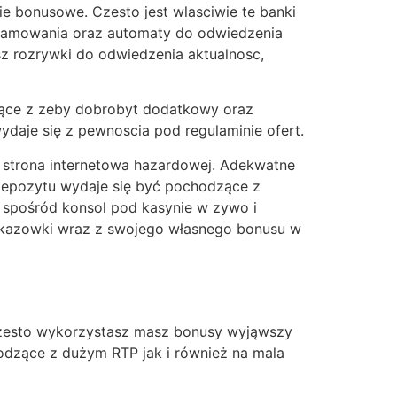
e bonusowe. Czesto jest wlasciwie te banki
gramowania oraz automaty do odwiedzenia
z rozrywki do odwiedzenia aktualnosc,
ące z zeby dobrobyt dodatkowy oraz
wydaje się z pewnoscia pod regulaminie ofert.
 strona internetowa hazardowej. Adekwatne
depozytu wydaje się być pochodzące z
 spośród konsol pod kasynie w zywo i
kazowki wraz z swojego własnego bonusu w
h czesto wykorzystasz masz bonusy wyjąwszy
odzące z dużym RTP jak i również na mala