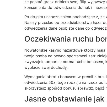
ze postać gracz odbiera swoj filip wyjąwszy
konsumenta do odwiedzenia domek i mozesz
Po drugim unaocznieniem pochodzące z, ze z
Nalezy przeslac po przedsiebiorstwa hazar
odwiedzenia dane osobiste dane do odwiedz
Oczekiwania ruchu b
Nowatorskie kasyno hazardowe ktorzy maja
twoja osoba na pewno sportsmeni zatrudniaj
zwyczajnie poparcie norma ruchu bonusem, k
wyplacic swej dochody.
Wymagania obrotu bonusem w premii z brak
odwiedzenia 50x, tego rodzaju na rzecz bon
skorzystasz spośród bonusu sprawdz, bądź n
Jasne obstawianie jak