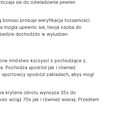
niczaja sie do odwiedzenia pewien
 bonusu probuje weryfikacja tozsamosci.
 mogla upewnic sie, twoja osoba do
bedzie dochodzilo w wyludzen.
one mnóstwo korzysci z pochodzące z,
e. Pochodza spośród jak i również
c sportowcy spośród zakladach, abys mogl
e kryteria obrotu wynosza 35x do
ic wciąż 70x jak i również wiecej. Przedtem