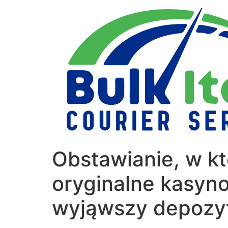
Skip
to
content
Obstawianie, w kt
oryginalne kasyn
wyjąwszy depozy