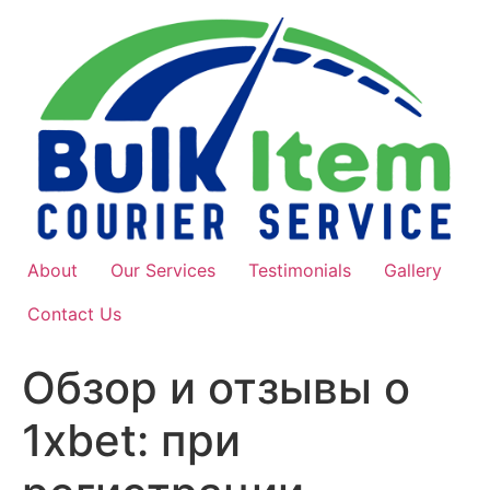
Skip
to
content
About
Our Services
Testimonials
Gallery
Contact Us
Обзор и отзывы о
1xbet: при