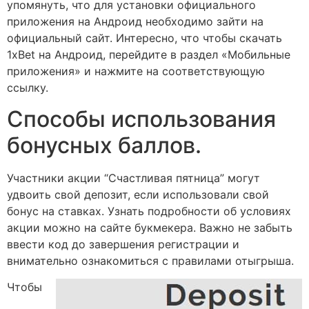
упомянуть, что для установки официального
приложения на Андроид необходимо зайти на
официальный сайт. Интересно, что чтобы скачать
1xBet на Андроид, перейдите в раздел «Мобильные
приложения» и нажмите на соответствующую
ссылку.
Способы использования
бонусных баллов.
Участники акции “Счастливая пятница” могут
удвоить свой депозит, если использовали свой
бонус на ставках. Узнать подробности об условиях
акции можно на сайте букмекера. Важно не забыть
ввести код до завершения регистрации и
внимательно ознакомиться с правилами отыгрыша.
Чтобы