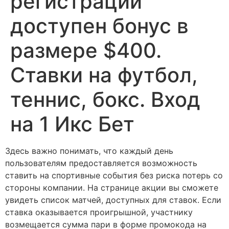
регистрации
доступен бонус в
размере $400.
Ставки на футбол,
теннис, бокс. Вход
на 1 Икс Бет
Здесь важно понимать, что каждый день
пользователям предоставляется возможность
ставить на спортивные события без риска потерь со
стороны компании. На странице акции вы сможете
увидеть список матчей, доступных для ставок. Если
ставка оказывается проигрышной, участнику
возмещается сумма пари в форме промокода на