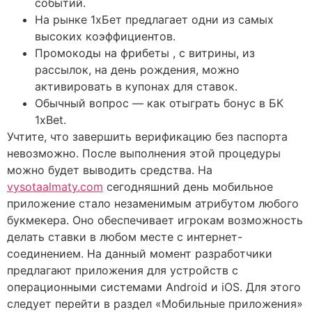
событий.
На рынке 1хБет предлагает одни из самых
высоких коэффициентов.
Промокоды на фрибеты , с витрины, из
рассылок, на день рождения, можно
активировать в купонах для ставок.
Обычный вопрос — как отыграть бонус в БК
1xBet.
Учтите, что завершить верификацию без паспорта
невозможно. После выполнения этой процедуры
можно будет выводить средства. На
vysotaalmaty.com
сегодняшний день мобильное
приложение стало незаменимым атрибутом любого
букмекера. Оно обеспечивает игрокам возможность
делать ставки в любом месте с интернет-
соединением. На данный момент разработчики
предлагают приложения для устройств с
операционными системами Android и iOS. Для этого
следует перейти в раздел «Мобильные приложения»