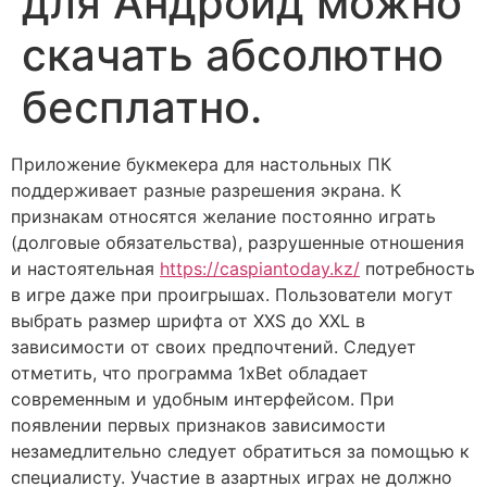
для Андроид можно
скачать абсолютно
бесплатно.
Приложение букмекера для настольных ПК
поддерживает разные разрешения экрана. К
признакам относятся желание постоянно играть
(долговые обязательства), разрушенные отношения
и настоятельная
https://caspiantoday.kz/
потребность
в игре даже при проигрышах. Пользователи могут
выбрать размер шрифта от XXS до XXL в
зависимости от своих предпочтений. Следует
отметить, что программа 1xBet обладает
современным и удобным интерфейсом.
При
появлении первых признаков зависимости
незамедлительно следует обратиться за помощью к
специалисту. Участие в азартных играх не должно