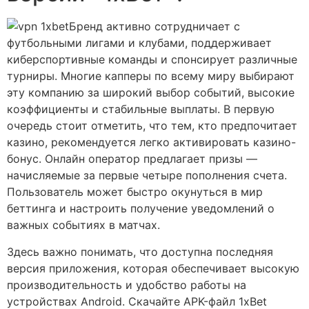
Бренд активно сотрудничает с
футбольными лигами и клубами, поддерживает
киберспортивные команды и спонсирует различные
турниры. Многие капперы по всему миру выбирают
эту компанию за широкий выбор событий, высокие
коэффициенты и стабильные выплаты. В первую
очередь стоит отметить, что тем, кто предпочитает
казино, рекомендуется легко активировать казино-
бонус. Онлайн оператор предлагает призы —
начисляемые за первые четыре пополнения счета.
Пользователь может быстро окунуться в мир
беттинга и настроить получение уведомлений о
важных событиях в матчах.
Здесь важно понимать, что доступна последняя
версия приложения, которая обеспечивает высокую
производительность и удобство работы на
устройствах Android. Скачайте APK-файл 1xBet