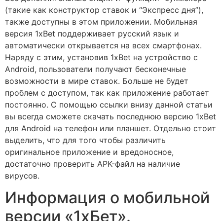
(такие как конструктор ставок и “Экспресс дня”),
также доступны в этом приложении. Мобильная
версия 1xBet поддерживает русский язык и
автоматически открывается на всех смартфонах.
Наряду с этим, установив 1xBet на устройство с
Android, пользователи получают бесконечные
возможности в мире ставок. Больше не будет
проблем с доступом, так как приложение работает
постоянно. С помощью ссылки внизу данной статьи
вы всегда сможете скачать последнюю версию 1xBet
для Android на телефон или планшет. Отдельно стоит
выделить, что для того чтобы различить
оригинальное приложение и вредоносное,
достаточно проверить APK-файл на наличие
вирусов.
Информация о мобильной
версии «1хБет».