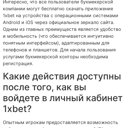
Интересно, что все пользователи букмекерской
компании могут бесплатно скачать приложение
1xbet на устройства с операционными системами
Android и iOS через официальное зеркало сайта.
Одним из главных преимуществ является удобство
и мобильность (что обеспечивается интуитивно
понятным интерфейсом), адаптированным для
телефонов и планшетов. Для начала пользования
услугами букмекерской конторы необходима
регистрация.
Какие действия доступны
после того, как вы
войдете в личный кабинет
1xbet?
Опытным игрокам предоставляется возможность