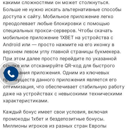
какими сложностями он может столкнуться.
Больше не нужно искать альтернативные способы
доступа к сайту. Мобильное приложение легко
преодолевает любые блокировки с помощью
специальных прокси-серверов. Чтобы скачать
мобильное приложение 1XBET на устройства с
Android или — просто нажмите на его иконку в
верхнем левом углу главной страницы букмекера.
При этом далее просто перейдите по указанной
ссылке или отсканируйте QR-код для быстрого
скачивания приложения. Одним из ключевых
преимуществ данного приложения является его
оптимизация, что обеспечивает стабильную работу
даже на устройствах с невысокими техническими
характеристиками.
Каждый бонус имеет свои условия, включая
промокоды 1хбет и бездепозитные бонусы.
Миллионы игроков из разных стран Европы