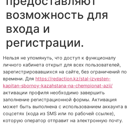
предоставляют
возможность для
входа и
регистрации.
Нельзя не упомянуть, что доступ к функционалу
личного кабинета открыт для всех пользователей,
зарегистрировавшихся на сайте, без ограничений по
времени. Для
https://redaction.kz/stal-izvesten-
kapitan-sbornoy-kazahstana-na-chempionat-azii/
активации профиля необходимо завершить
заполнение регистрационной формы.
Активация
может быть выполнена с использованием аккаунта в
соцсетях (кода из SMS или по рабочей ссылке),
которую оператор отправит на электронную почту.