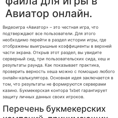
файла для игры в
Авиатор онлайн.
Видеоигра «Авиатор» – это честная игра, что
подтверждают все пользователи. Для этого
необходимо перейти в раздел истории игры, где
отображены выигрышные коэффициенты в верхней
части экрана. Открыв этот раздел, вы увидите
серверный сид, три пользовательских сида, хеш и
результаты раунда. Как показывает практика,
проверить верность хеша можно с помощью любого
онлайн-калькулятора. Основная идея заключается в
том, что результаты не формируются серверами
казино.
Букмекерская контора 1xbet гарантирует
защиту личных данных своих игроков.
Перечень букмекерских