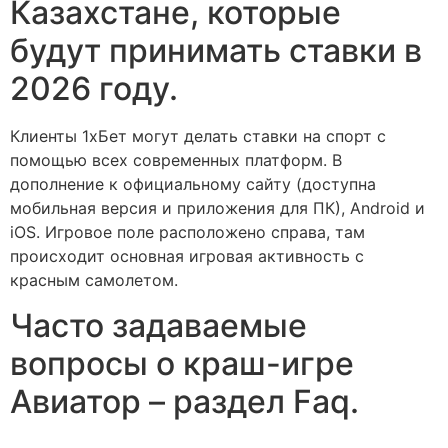
Казахстане, которые
будут принимать ставки в
2026 году.
Клиенты 1xБет могут делать ставки на спорт с
помощью всех современных платформ. В
дополнение к официальному сайту (доступна
мобильная версия и приложения для ПК), Android и
iOS. Игровое поле расположено справа, там
происходит основная игровая активность с
красным самолетом.
Часто задаваемые
вопросы о краш-игре
Авиатор – раздел Faq.