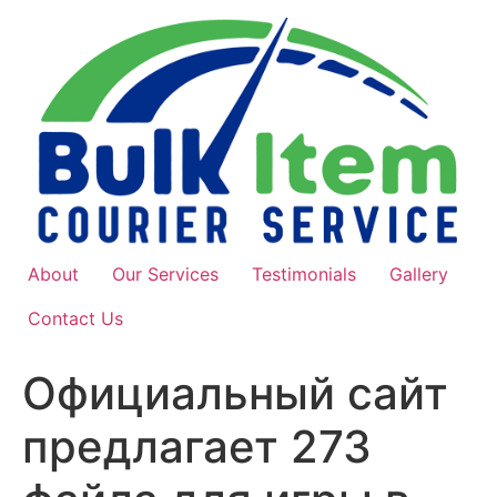
Skip
to
content
About
Our Services
Testimonials
Gallery
Contact Us
Официальный сайт
предлагает 273