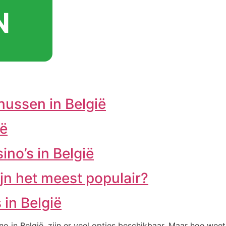
N
nussen in België
ië
ino’s in België
ijn het meest populair?
 in België
 in België, zijn er veel opties beschikbaar. Maar hoe weet 