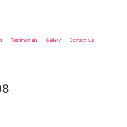
s
Testimonials
Gallery
Contact Us
08