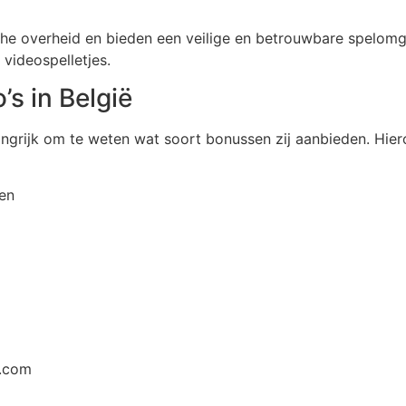
sche overheid en bieden een veilige en betrouwbare spelom
videospelletjes.
’s in België
langrijk om te weten wat soort bonussen zij aanbieden. Hier
en
o.com