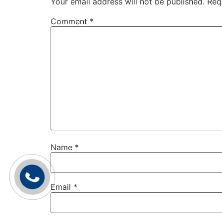
Your email address will not be published.
Req
Comment
*
Name
*
Email
*