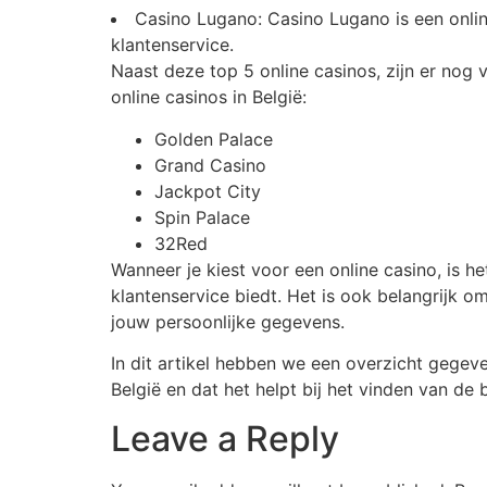
Casino Lugano: Casino Lugano is een onli
klantenservice.
Naast deze top 5 online casinos, zijn er nog 
online casinos in België:
Golden Palace
Grand Casino
Jackpot City
Spin Palace
32Red
Wanneer je kiest voor een online casino, is h
klantenservice biedt. Het is ook belangrijk om
jouw persoonlijke gegevens.
In dit artikel hebben we een overzicht gegeve
België en dat het helpt bij het vinden van de
Leave a Reply