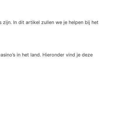
ijn. In dit artikel zullen we je helpen bij het
sino’s in het land. Hieronder vind je deze