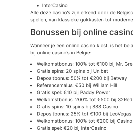
InterCasino
Alle deze casino’s zijn erkend door de Belgi
spellen, van klassieke gokkasten tot moderne 
Bonussen bij online casino
Wanneer je een online casino kiest, is het be
bij online casino’s in België:
Welkomstbonus: 100% tot €100 bij Mr. Gre
Gratis spins: 20 spins bij Unibet
Depositbonus: 50% tot €200 bij Betway
Referencemalus: €50 bij William Hill
Gratis spel: €10 bij Paddy Power
Welkomstbonus: 200% tot €500 bij 32Red
Gratis spins: 10 spins bij 888 Casino
Depositbonus: 25% tot €100 bij LeoVegas
Welkomstbonus: 100% tot €200 bij Casin
Gratis spel: €20 bij InterCasino