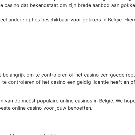
ne casino dat bekendstaat om zijn brede aanbod aan gokke
veel andere opties beschikbaar voor gokkers in België. Hier
et belangrijk om te controleren of het casino een goede rep
 te controleren of het casino een geldig licentie heeft en 
n van de meest populaire online casinos in België. We hopen 
 beste online casino voor jouw behoeften.