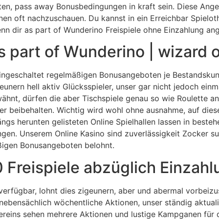
hten, pass away Bonusbedingungen in kraft sein.
Diese Ange
gnen oft nachzuschauen. Du kannst in ein Erreichbar Spielot
n dir as part of Wunderino Freispiele ohne Einzahlung ang
 part of Wunderino | wizard o
n eingeschaltet regelmäßigen Bonusangeboten je Bestandsku
eunern hell aktiv Glücksspieler, unser gar nicht jedoch ei
erwähnt, dürfen die aber Tischspiele genau so wie Roulette
er beibehalten. Wichtig wird wohl ohne ausnahme, auf dies
ängs herunten gelisteten Online Spielhallen lassen in best
ngen. Unserem Online Kasino sind zuverlässigkeit Zocker
ßigen Bonusangeboten belohnt.
 Freispiele abzüglich Einzahl
s verfügbar, lohnt dies zigeunern, aber und abermal vorbeiz
nebensächlich wöchentliche Aktionen, unser ständig aktual
eins sehen mehrere Aktionen und lustige Kampganen für dic