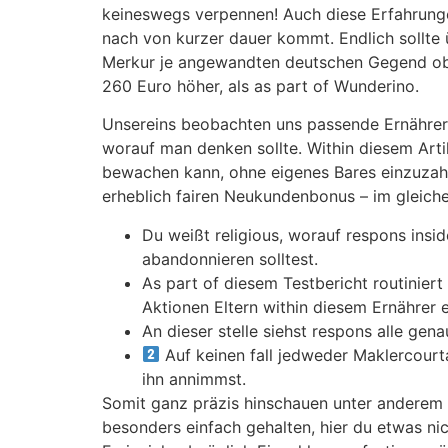
keineswegs verpennen! Auch diese Erfahrungen
nach von kurzer dauer kommt. Endlich sollte ü
Merkur je angewandten deutschen Gegend obs
260 Euro höher, als as part of Wunderino.
Unsereins beobachten uns passende Ernährer a
worauf man denken sollte. Within diesem Arti
bewachen kann, ohne eigenes Bares einzuzahle
erheblich fairen Neukundenbonus – im gleiche
Du weißt religious, worauf respons ins
abandonnieren solltest.
As part of diesem Testbericht routinier
Aktionen Eltern within diesem Ernährer ei
An dieser stelle siehst respons alle gen
Auf keinen fall jedweder Maklercourta
ihn annimmst.
Somit ganz präzis hinschauen unter anderem nö
besonders einfach gehalten, hier du etwas nic