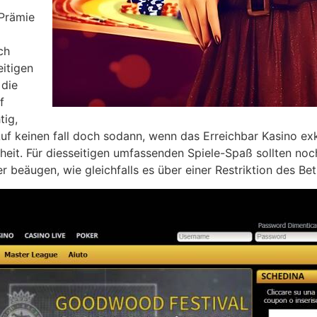
 Prämie
ch
eitigen
 die
f
tig,
f keinen fall doch sodann, wenn das Erreichbar Kasino exkl
eit. Für diesseitigen umfassenden Spiele-Spaß sollten no
 beäugen, wie gleichfalls es über einer Restriktion des Bet