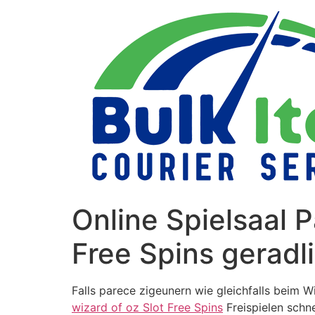
Skip
to
content
Online Spielsaal 
Free Spins geradl
Falls parece zigeunern wie gleichfalls beim
wizard of oz Slot Free Spins
Freispielen schne