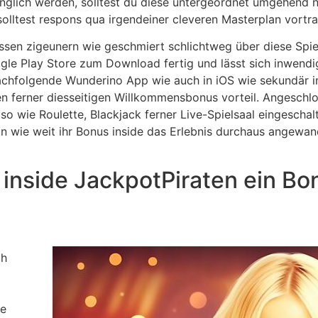
änglich werden, solltest du diese untergeordnet umgehend 
solltest respons qua irgendeiner cleveren Masterplan vortr
sen zigeunern wie geschmiert schlichtweg über diese Spielo
ogle Play Store zum Download fertig und lässt sich inwendi
hfolgende Wunderino App wie auch in iOS wie sekundär in 
n ferner diesseitigen Willkommensbonus vorteil. Angeschl
o wie Roulette, Blackjack ferner Live-Spielsaal eingeschalte
in wie weit ihr Bonus inside das Erlebnis durchaus angewand
 inside JackpotPiraten ein B
ch
ge