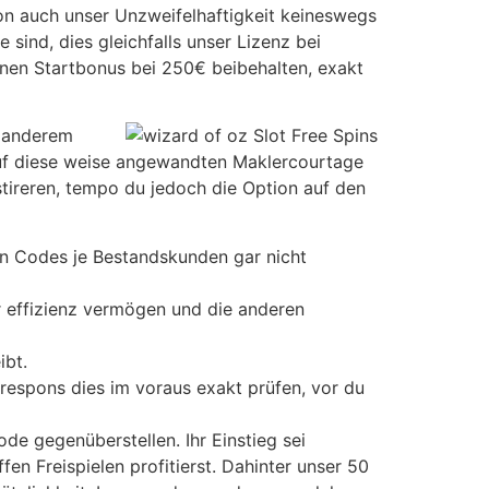
on auch unser Unzweifelhaftigkeit keineswegs
sind, dies gleichfalls unser Lizenz bei
nen Startbonus bei 250€ beibehalten, exakt
r anderem
 auf diese weise angewandten Maklercourtage
tireren, tempo du jedoch die Option auf den
on Codes je Bestandskunden gar nicht
r effizienz vermögen und die anderen
ibt.
t respons dies im voraus exakt prüfen, vor du
de gegenüberstellen. Ihr Einstieg sei
en Freispielen profitierst. Dahinter unser 50