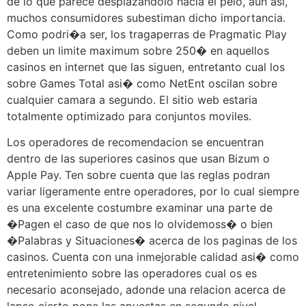
de lo que parece desplazandolo hacia el pelo, aun asi,
muchos consumidores subestiman dicho importancia.
Como podri�a ser, los tragaperras de Pragmatic Play
deben un limite maximum sobre 250� en aquellos
casinos en internet que las siguen, entretanto cual los
sobre Games Total asi� como NetEnt oscilan sobre
cualquier camara a segundo. El sitio web estaria
totalmente optimizado para conjuntos moviles.
Los operadores de recomendacion se encuentran
dentro de las superiores casinos que usan Bizum o
Apple Pay. Ten sobre cuenta que las reglas podran
variar ligeramente entre operadores, por lo cual siempre
es una excelente costumbre examinar una parte de
�Pagen el caso de que nos lo olvidemoss� o bien
�Palabras y Situaciones� acerca de los paginas de los
casinos. Cuenta con una inmejorable calidad asi� como
entretenimiento sobre las operadores cual os es
necesario aconsejado, adonde una relacion acerca de