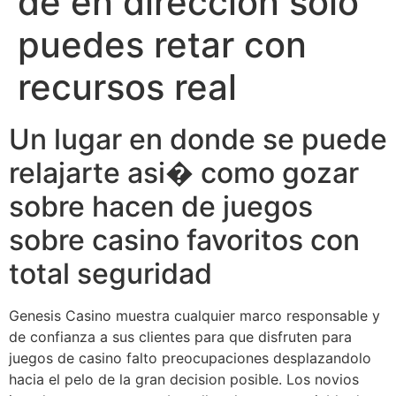
de en direccion solo
puedes retar con
recursos real
Un lugar en donde se puede
relajarte asi� como gozar
sobre hacen de juegos
sobre casino favoritos con
total seguridad
Genesis Casino muestra cualquier marco responsable y
de confianza a sus clientes para que disfruten para
juegos de casino falto preocupaciones desplazandolo
hacia el pelo de la gran decision posible. Los novios