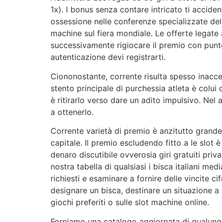
1x). I bonus senza contare intricato ti accide
ossessione nelle conferenze specializzate del
machine sul fiera mondiale. Le offerte legate
successivamente rigiocare il premio con punto 
autenticazione devi registrarti.
Ciononostante, corrente risulta spesso inaccess
stento principale di purchessia atleta è colui
è ritirarlo verso dare un adito impulsivo. Nel
a ottenerlo.
Corrente varietà di premio è anzitutto grande
capitale. Il premio escludendo fitto a le slot
denaro discutibile ovverosia giri gratuiti priv
nostra tabella di qualsiasi i bisca italiani me
richiesti e esaminare a fornire delle vincite ci
designare un bisca, destinare un situazione a 
giochi preferiti o sulle slot machine online.
Forniamo una catalogo aggiornata di qualunque