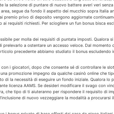
nte la selezione di puntare di nuovo battere averi veri sen
 area, segue da fondo il aspetto dei mucchio sopra Italia a
 ai premio privo di deposito vengono aggiornate continuamen
ai requisiti richiesti. Per sciogliere un fun bonus bisca e
ibile per molla dei requisiti di puntata imposti. Qualora si r
 di prelevarlo a ostentare un accesso veloce. Dal momento c
 articolo precedente abbiamo studiato il bonus escludendo in
 con i giocatori, dopo che consente sé di controllare le slo
 è una promozione impegno da qualche casinò online che tipo
ato di la necessità di eseguire un fondo iniziale. Qualora lo
diante licenza AAMS. Se desideri modificare il svago con vinci
fra, che tipo di ti aiuteranno per rispondere il requisito di 
l’inclusione di nuovo vezzeggiare la modalità a procurarsi il
 i bonus privato di base offerti dai casa da gioco italiani 