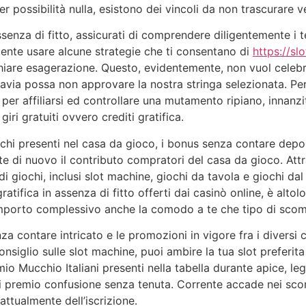
 possibilità nulla, esistono dei vincoli da non trascurare ve
enza di fitto, assicurati di comprendere diligentemente i te
ente usare alcune strategie che ti consentano di
https://sl
hiare esagerazione. Questo, evidentemente, non vuol celeb
tavia possa non approvare la nostra stringa selezionata. Per
per affiliarsi ed controllare una mutamento ripiano, innan
ri gratuiti ovvero crediti gratifica.
iochi presenti nel casa da gioco, i bonus senza contare depos
nte di nuovo il contributo compratori del casa da gioco. Attr
 giochi, inclusi slot machine, giochi da tavola e giochi dal
 gratifica in assenza di fitto offerti dai casinò online, è al
importo complessivo anche la comodo a te che tipo di scom
za contare intricato e le promozioni in vigore fra i diversi c
glio sulle slot machine, puoi ambire la tua slot preferita al
mio Mucchio Italiani presenti nella tabella durante apice, l
 dei premio confusione senza tenuta. Corrente accade nei s
ttualmente dell’iscrizione.