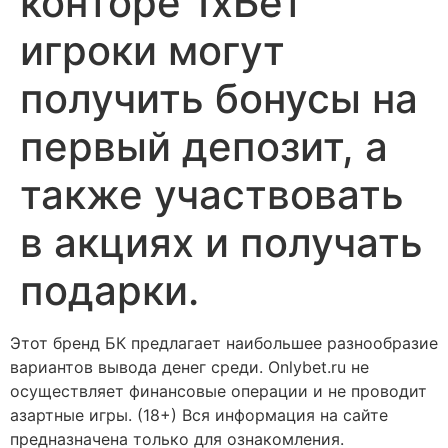
конторе 1хБет
игроки могут
получить бонусы на
первый депозит, а
также участвовать
в акциях и получать
подарки.
Этот бренд БК предлагает наибольшее разнообразие
вариантов вывода денег среди. Onlybet.ru не
осуществляет финансовые операции и не проводит
азартные игры. (18+) Вся информация на сайте
предназначена только для ознакомления.