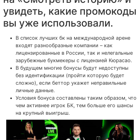
увидеть, какие промокоды
вы уже использовали.
В список лучших бк на международной арене
входят разнообразные компании – как
лицензированные в России, так и нелегальные
зарубежные букмекеры с лицензией Кюрасао.
В будущем многие бонусы будут недоступны
без идентификации (пройти которую будет
сложно), если беттор укажет неправильные
личные данные.
Условия бонуса составлены таким образом, что
чем активнее игрок БК, тем больше его шансы
на крупный выигрыш.