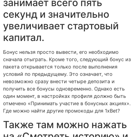
занимает всего пять
секунд и значительно
увеличивает стартовый
капитал.
Бонус нельзя просто вывести, его необходимо
сначала отыграть. Кроме того, следующий бонус из
пакета открывается только после выполнения
условий по предыдущему. Это означает, что
невозможно сразу внести четыре депозита и
получить все бонусы одновременно. Однако есть
один момент, в настройках профиля должно быть
отмечено «Принимать участие в бонусных акциях».
Где можно найти другие промокоды для 1xBet?
Также там можно нажать
на «Смотреть историю» и