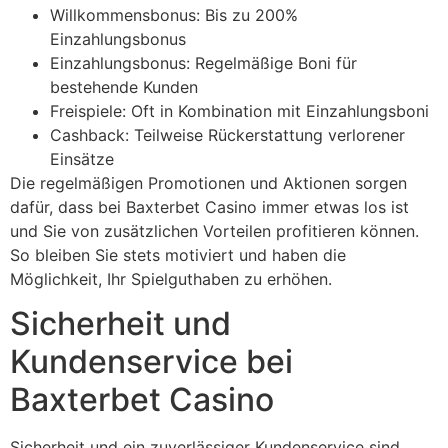
Willkommensbonus: Bis zu 200%
Einzahlungsbonus
Einzahlungsbonus: Regelmäßige Boni für
bestehende Kunden
Freispiele: Oft in Kombination mit Einzahlungsboni
Cashback: Teilweise Rückerstattung verlorener
Einsätze
Die regelmäßigen Promotionen und Aktionen sorgen
dafür, dass bei Baxterbet Casino immer etwas los ist
und Sie von zusätzlichen Vorteilen profitieren können.
So bleiben Sie stets motiviert und haben die
Möglichkeit, Ihr Spielguthaben zu erhöhen.
Sicherheit und
Kundenservice bei
Baxterbet Casino
Sicherheit und ein zuverlässiger Kundenservice sind