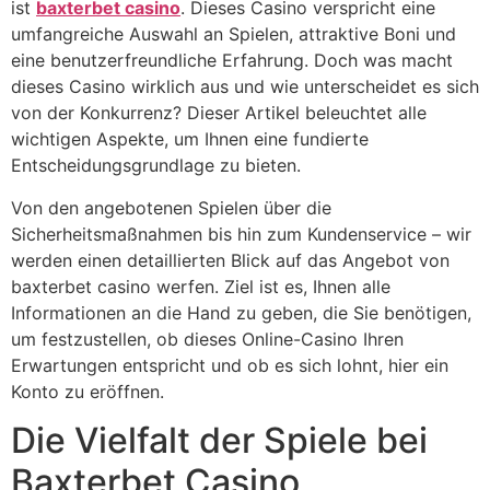
ist
baxterbet casino
. Dieses Casino verspricht eine
umfangreiche Auswahl an Spielen, attraktive Boni und
eine benutzerfreundliche Erfahrung. Doch was macht
dieses Casino wirklich aus und wie unterscheidet es sich
von der Konkurrenz? Dieser Artikel beleuchtet alle
wichtigen Aspekte, um Ihnen eine fundierte
Entscheidungsgrundlage zu bieten.
Von den angebotenen Spielen über die
Sicherheitsmaßnahmen bis hin zum Kundenservice – wir
werden einen detaillierten Blick auf das Angebot von
baxterbet casino werfen. Ziel ist es, Ihnen alle
Informationen an die Hand zu geben, die Sie benötigen,
um festzustellen, ob dieses Online-Casino Ihren
Erwartungen entspricht und ob es sich lohnt, hier ein
Konto zu eröffnen.
Die Vielfalt der Spiele bei
Baxterbet Casino