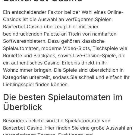
Ein entscheidender Faktor bei der Wahl eines Online-
Casinos ist die Auswahl an verfügbaren Spielen.
Baxterbet Casino überzeugt hier mit einer
beeindruckenden Palette an Titeln von namhaften
Softwareanbietern. Dazu gehören klassische
Spielautomaten, moderne Video-Slots, Tischspiele wie
Roulette und Blackjack, sowie Live-Casino-Spiele, die
ein authentisches Casino-Erlebnis direkt in Ihr
Wohnzimmer bringen. Die Spiele sind übersichtlich in
Kategorien unterteilt, sodass Sie schnell und einfach Ihr
Lieblingsspiel finden können.
Die besten Spielautomaten im
Überblick
Besonders beliebt sind die Spielautomaten von
Baxterbet Casino. Hier finden Sie eine große Auswahl an