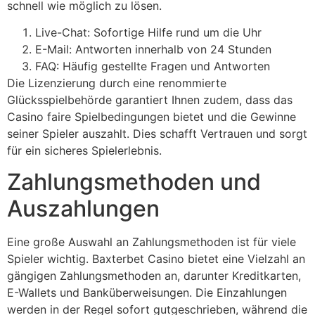
schnell wie möglich zu lösen.
Live-Chat: Sofortige Hilfe rund um die Uhr
E-Mail: Antworten innerhalb von 24 Stunden
FAQ: Häufig gestellte Fragen und Antworten
Die Lizenzierung durch eine renommierte
Glücksspielbehörde garantiert Ihnen zudem, dass das
Casino faire Spielbedingungen bietet und die Gewinne
seiner Spieler auszahlt. Dies schafft Vertrauen und sorgt
für ein sicheres Spielerlebnis.
Zahlungsmethoden und
Auszahlungen
Eine große Auswahl an Zahlungsmethoden ist für viele
Spieler wichtig. Baxterbet Casino bietet eine Vielzahl an
gängigen Zahlungsmethoden an, darunter Kreditkarten,
E-Wallets und Banküberweisungen. Die Einzahlungen
werden in der Regel sofort gutgeschrieben, während die