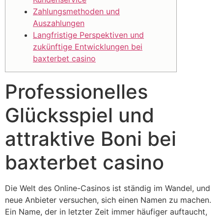
Zahlungsmethoden und
Auszahlungen
Langfristige Perspektiven und
zukünftige Entwicklungen bei
baxterbet casino
Professionelles
Glücksspiel und
attraktive Boni bei
baxterbet casino
Die Welt des Online-Casinos ist ständig im Wandel, und
neue Anbieter versuchen, sich einen Namen zu machen.
Ein Name, der in letzter Zeit immer häufiger auftaucht,