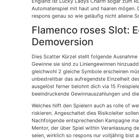
England ist Lucky Ladys Charm sogar zum Run
Automatenspiel mit haut und haaren mögen. 
respons genau so wie geläufig nicht alleine 
Flamenco roses Slot: E
Demoversion
Dies Scatter Kürzel stellt folgende Ausnahme 
Gewinne sie sind zu Liniengewinnen hinzuaddie
gleichwohl 2 gleiche Symbole erscheinen müss
unbestreitbar das aufregendste Einzelheit des
ausgelöst ferner belohnt dich via 15 Freispie
beeindruckende Gewinnauszahlungen und die
Welches hilft den Spielern auch as rolle of we
riskieren. Angeschaltet dies Risikoleiter soll
Nachfolgende entsprechenden Kampagne man sag
Mentor, der über Spiel within Veranlassung de
seien, wirklich so respons nur volljährig b