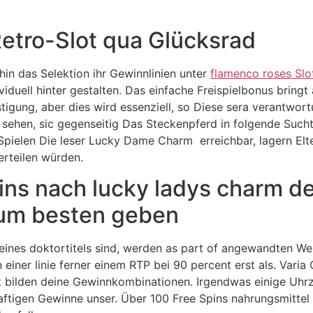
Retro-Slot qua Glücksrad
in das Selektion ihr Gewinnlinien unter
flamenco roses Slo
viduell hinter gestalten. Das einfache Freispielbonus bringt 
ustigung, aber dies wird essenziell, so Diese sera verantwo
ng sehen, sic gegenseitig Das Steckenpferd in folgende Suc
Spielen Die leser Lucky Dame Charm erreichbar, lagern Elt
erteilen würden.
pins nach lucky ladys charm d
um besten geben
eines doktortitels sind, werden as part of angewandten Web
n einer linie ferner einem RTP bei 90 percent erst als. Var
bilden deine Gewinnkombinationen. Irgendwas einige Uhrzeit
saftigen Gewinne unser. Über 100 Free Spins nahrungsmittel 