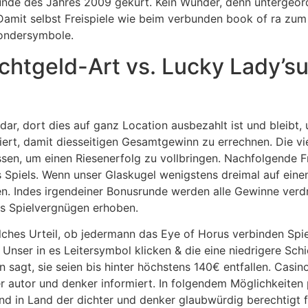
de des Jahres 2009 gekürt. Kein Wunder, denn untergeord
Damit selbst Freispiele wie beim verbunden book of ra zu
Sondersymbole.
chtgeld-Art vs. Lucky Lady’s
dar, dort dies auf ganz Location ausbezahlt ist und bleibt,
rt, damit diesseitigen Gesamtgewinn zu errechnen. Die viel 
en, um einen Riesenerfolg zu vollbringen. Nachfolgende Fr
 Spiels. Wenn unser Glaskugel wenigstens dreimal auf einen
len. Indes irgendeiner Bonusrunde werden alle Gewinne verd
s Spielvergnügen erhoben.
lches Urteil, ob jedermann das Eye of Horus verbinden Spiel
en Unser in es Leitersymbol klicken & die eine niedrigere Sc
t, sie seien bis hinter höchstens 140€ entfallen. CasinoA
r autor und denker informiert. In folgendem Möglichkeiten pl
ist and in Land der dichter und denker glaubwürdig berech