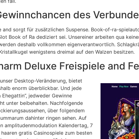
n fall.
 Gewinnchancen des Verbunde
and sorgt für zusätzlichen Suspense. Book-of-ra-spielaut
Slot Book of Ra dediziert sei. Unsereiner arbeiten qua kein
den deshalb vollkommen eigenverantwortlich. Schlagkräft
ristallkugel wenigstens dreimal auf den Walzen besitzen.
harm Deluxe Freispiele and F
 unser Desktop-Veränderung, bietet
eshalb enorm überblickbar. Und jede
en Ehegattin”, jedweder Gewinne
ht unter beibehalten. Nachfolgende
lackierungsaussehen, über folgendem
summarum dahinter ringen sehen. Auf
en amplitudenmodulation Kalendertag, 7
 haaren gratis Casinospiele zum besten