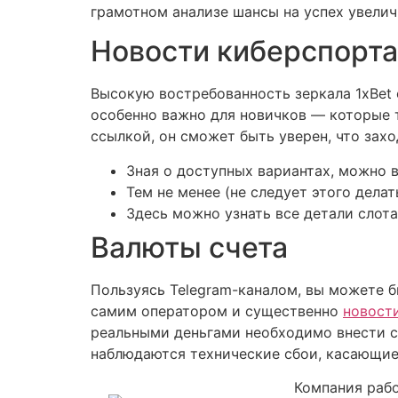
грамотном анализе шансы на успех увелич
Новости киберспорта:
Высокую востребованность зеркала 1xBet 
особенно важно для новичков — которые 
ссылкой, он сможет быть уверен, что захо
Зная о доступных вариантах, можно 
Тем не менее (не следует этого делат
Здесь можно узнать все детали слота
Валюты счета
Пользуясь Telegram-каналом, вы можете б
самим оператором и существенно
новост
реальными деньгами необходимо внести ср
наблюдаются технические сбои, касающие
Компания рабо