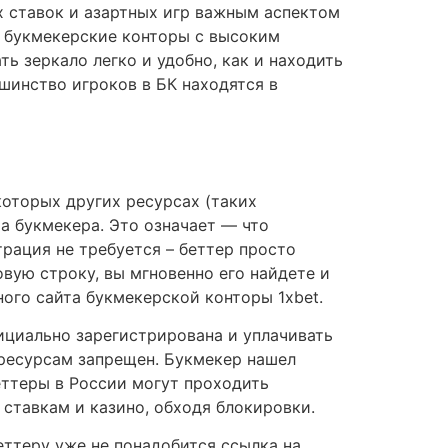
х ставок и азартных игр важным аспектом
е букмекерские конторы с высоким
ь зеркало легко и удобно, как и находить
шинство игроков в БК находятся в
оторых других ресурсах (таких
та букмекера. Это означает — что
рация не требуется – беттер просто
овую строку, вы мгновенно его найдете и
ого сайта букмекерской конторы 1xbet.
ициально зарегистрирована и уплачивать
 ресурсам запрещен. Букмекер нашел
еттеры в России могут проходить
ставкам и казино, обходя блокировки.
еттеру уже не понадобится ссылка на