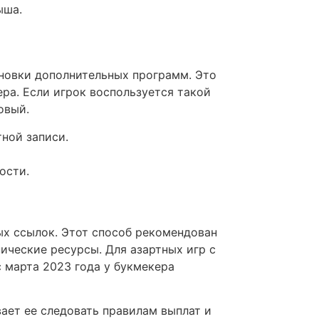
ыша.
ановки дополнительных программ. Это
ра. Если игрок воспользуется такой
овый.
ной записи.
ости.
ых ссылок. Этот способ рекомендован
ические ресурсы. Для азартных игр с
с марта 2023 года у букмекера
ает ее следовать правилам выплат и