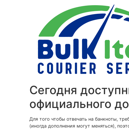
Skip
to
content
Сегодня доступн
официального до
Для того чтобы отвечать на банкноты, тре
(иногда дополнения могут меняться), поэ