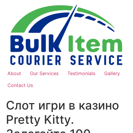
Skip
to
content
About
Our Services
Testimonials
Gallery
Contact Us
Слот игри в казино
Pretty Kitty.