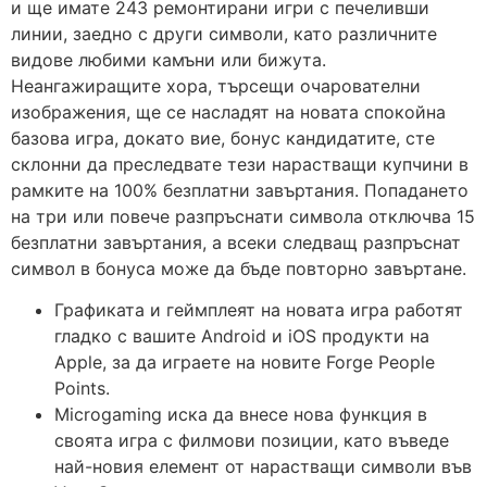
и ще имате 243 ремонтирани игри с печеливши
линии, заедно с други символи, като различните
видове любими камъни или бижута.
Неангажиращите хора, търсещи очарователни
изображения, ще се насладят на новата спокойна
базова игра, докато вие, бонус кандидатите, сте
склонни да преследвате тези нарастващи купчини в
рамките на 100% безплатни завъртания. Попадането
на три или повече разпръснати символа отключва 15
безплатни завъртания, а всеки следващ разпръснат
символ в бонуса може да бъде повторно завъртане.
Графиката и геймплеят на новата игра работят
гладко с вашите Android и iOS продукти на
Apple, за да играете на новите Forge People
Points.
Microgaming иска да внесе нова функция в
своята игра с филмови позиции, като въведе
най-новия елемент от нарастващи символи във