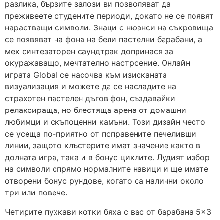
разлика, бързите залози ви позволяват да
преживеете студените периоди, докато не се появят
нарастващи символи. Знаци с нюанси на съкровища
се появяват на фона на бели пастелни барабани, а
мек синтезаторен саундтрак допринася за
окуражаващо, мечтателно настроение. Онлайн
играта Global се насочва към изисканата
визуализация и можете да се насладите на
страхотен пастелен дъгов фон, създавайки
релаксираща, но блестяща арена от домашни
любимци и скъпоценни камъни. Този дизайн често
се усеща по-приятно от поправените печеливши
линии, защото клъстерите имат значение както в
долната игра, така и в бонус циклите. Лудият избор
на символи спрямо нормалните навици и ще имате
отворени бонус рундове, когато са налични около
три или повече.
Четирите пухкави котки бяха с вас от барабана 5×3