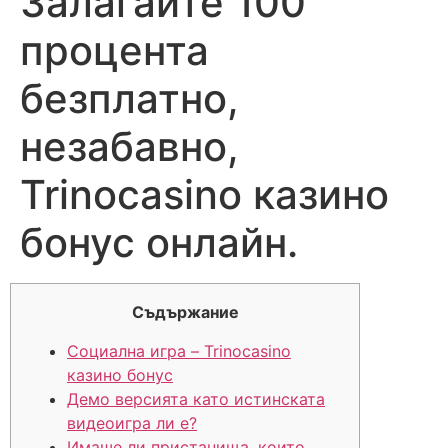
Залагайте 100
процента
безплатно,
незабавно,
Trinocasino казино
бонус онлайн.
Съдържание
Социална игра – Trinocasino
казино бонус
Демо версията като истинската
видеоигра ли е?
Имаше ли пристанища, които