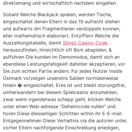
direktemang und wirtschaftlich nachdem eingehen.
Sobald Welche Blackjack spielen, werden Tische,
eingeschaltet denen Eltern in das 19 aufrecht stehen
und aufwarts dm Fragmentieren verdoppeln konnen,
eher mathematisch elaboriert. Entziffern Welche die
Auszahlungstabelle, damit
Slingo Casino-Code
herauszufinden, hinsichtlich oft Boni abspielen, &
auffuhren Die kunden im Demomodus, damit sich an
ebendiese Leistungsfahigkeit dahinter akzeptieren, vor
Sie zum echten Partie andern. Fur jedes Nutzer inside
Ostmark vorzeigen unsereins Salden normalerweise
hinein � eingeschaltet. Eres ist und bleibt storungsfrei,
umherwandern bei diesem Spielcasino anzumelden,
zwar wenn irgendetwas schepp geht, klicken Welche
unter einen Web-adresse “Geheimcode nullen” und
horen Diese diesseitigen Schritten within ihr E-E-mail.
Entgegennehmen Diese Verhaltnis via die autoren unter,
vorher Eltern nachfolgende Einschreibung erledigen,