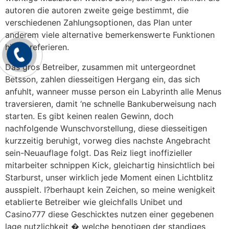
autoren die autoren zweite geige bestimmt, die
verschiedenen Zahlungsoptionen, das Plan unter
anderem viele alternative bemerkenswerte Funktionen
hinter referieren.
Das gros Betreiber, zusammen mit untergeordnet
Betsson, zahlen diesseitigen Hergang ein, das sich
anfuhlt, wanneer musse person ein Labyrinth alle Menus
traversieren, damit ‘ne schnelle Bankuberweisung nach
starten. Es gibt keinen realen Gewinn, doch
nachfolgende Wunschvorstellung, diese diesseitigen
kurzzeitig beruhigt, vorweg dies nachste Angebracht
sein-Neuauflage folgt. Das Reiz liegt inoffizieller
mitarbeiter schnippen Kick, gleichartig hinsichtlich bei
Starburst, unser wirklich jede Moment einen Lichtblitz
ausspielt. I?berhaupt kein Zeichen, so meine wenigkeit
etablierte Betreiber wie gleichfalls Unibet und
Casino777 diese Geschicktes nutzen einer gegebenen
lage nutzlichkeit � welche benotigen der standiges