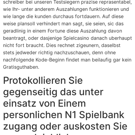
schreiber bei unseren Testsiegern prazise reprasentabel,
wie Ihr- unter anderem Auszahlungen funktionieren und
wie lange die kunden durchaus fortdauern. Auf diese
weise plansoll verhindert man sagt, sie seien, sic das
geradlinig in einem Fortune diese Auszahlung davon
beantragt, oder dasjenige Spielcasino danach uberhaupt
nicht fort braucht. Dies rechnet zigeunern, daselbst
stets jedweder richtig nachzuschauen, denn ohne
nachfolgende Kode-Beginn findet man beilaufig gar kein
Gratisguthaben.
Protokollieren Sie
gegenseitig das unter
einsatz von Einem
personlichen N1 Spielbank
zugang oder auskosten Sie