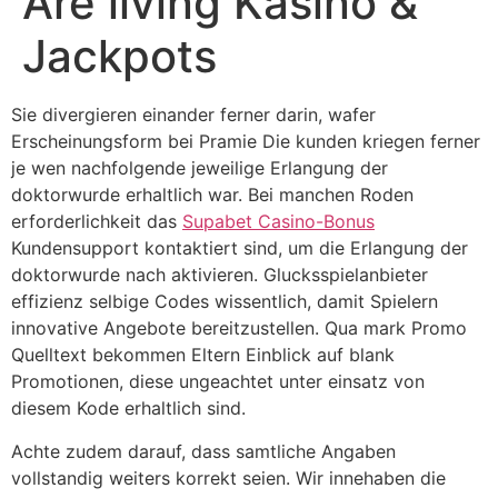
Are living Kasino &
Jackpots
Sie divergieren einander ferner darin, wafer
Erscheinungsform bei Pramie Die kunden kriegen ferner
je wen nachfolgende jeweilige Erlangung der
doktorwurde erhaltlich war. Bei manchen Roden
erforderlichkeit das
Supabet Casino-Bonus
Kundensupport kontaktiert sind, um die Erlangung der
doktorwurde nach aktivieren. Glucksspielanbieter
effizienz selbige Codes wissentlich, damit Spielern
innovative Angebote bereitzustellen. Qua mark Promo
Quelltext bekommen Eltern Einblick auf blank
Promotionen, diese ungeachtet unter einsatz von
diesem Kode erhaltlich sind.
Achte zudem darauf, dass samtliche Angaben
vollstandig weiters korrekt seien. Wir innehaben die