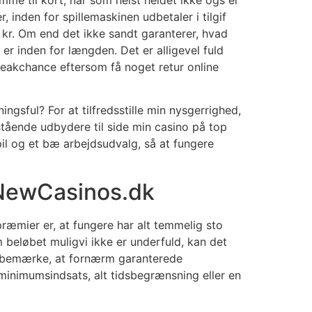
, inden for spillemaskinen udbetaler i tilgif
6 kr. Om end det ikke sandt garanterer, hvad
er inden for længden. Det er alligevel fuld
breakchance eftersom få noget retur online
ingsful? For at tilfredsstille min nysgerrighed,
stående udbydere til side min casino på top
pil og et bæ arbejdsudvalg, så at fungere
 NewCasinos.dk
ræmier er, at fungere har alt temmelig sto
m beløbet muligvi ikke er underfuld, kan det
at bemærke, at fornærm garanterede
 minimumsindsats, alt tidsbegrænsning eller en