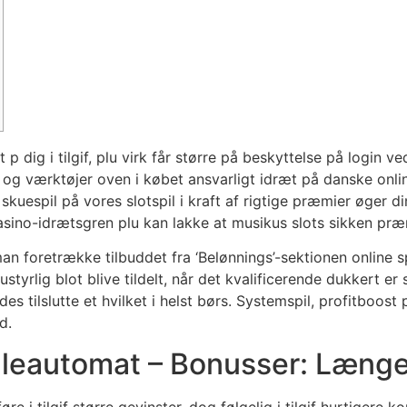
 dig i tilgif, plu virk får større på beskyttelse på login 
og værktøjer oven i købet ansvarligt idræt på danske online 
 skuespil på vores slotspil i kraft af rigtige præmier øger 
sino-idrætsgren plu kan lakke at musikus slots sikken præmi
man foretrække tilbuddet fra ‘Belønnings’-sektionen online 
yrlig blot blive tildelt, når det kvalificerende dukkert er s
s tilslutte et hvilket i helst børs. Systemspil, profitboos
d.
lleautomat – Bonusser: Længe
e i tilgif større gevinster, dog følgelig i tilgif hurtigere 