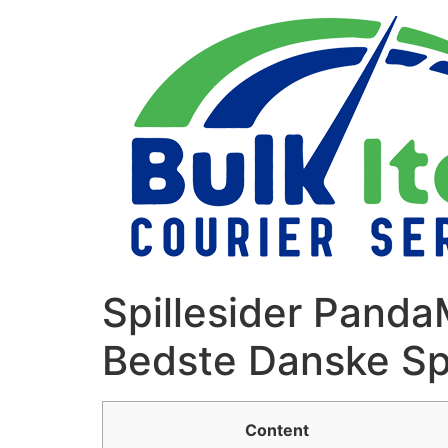
Skip
to
content
Spillesider Panda
Bedste Danske Spi
Content