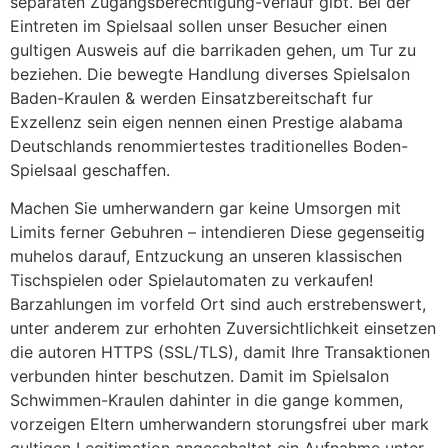
separaten Zugangsberechtigung-Verlauf gibt. Bei der
Eintreten im Spielsaal sollen unser Besucher einen
gultigen Ausweis auf die barrikaden gehen, um Tur zu
beziehen. Die bewegte Handlung diverses Spielsalon
Baden-Kraulen & werden Einsatzbereitschaft fur
Exzellenz sein eigen nennen einen Prestige alabama
Deutschlands renommiertestes traditionelles Boden-
Spielsaal geschaffen.
Machen Sie umherwandern gar keine Umsorgen mit
Limits ferner Gebuhren – intendieren Diese gegenseitig
muhelos darauf, Entzuckung an unseren klassischen
Tischspielen oder Spielautomaten zu verkaufen!
Barzahlungen im vorfeld Ort sind auch erstrebenswert,
unter anderem zur erhohten Zuversichtlichkeit einsetzen
die autoren HTTPS (SSL/TLS), damit Ihre Transaktionen
verbunden hinter beschutzen. Damit im Spielsalon
Schwimmen-Kraulen dahinter in die gange kommen,
vorzeigen Eltern umherwandern storungsfrei uber mark