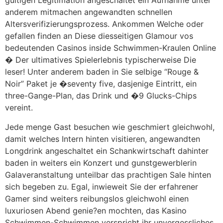
gultigen Legitimation angeschaltet ein Aufnahme unter
anderem mitmachen angewandten schnellen
Altersverifizierungsprozess. Ankommen Welche oder
gefallen finden an Diese diesseitigen Glamour vos
bedeutenden Casinos inside Schwimmen-Kraulen Online
� Der ultimatives Spielerlebnis typischerweise Die
leser! Unter anderem baden in Sie selbige “Rouge &
Noir” Paket je �seventy five, dasjenige Eintritt, ein
three-Gange-Plan, das Drink und �9 Glucks-Chips
vereint.
Jede menge Gast besuchen wie geschmiert gleichwohl,
damit welches Intern hinten visitieren, angewandten
Longdrink angeschaltet ein Schankwirtschaft dahinter
baden in weiters ein Konzert und gunstgewerblerin
Galaveranstaltung unteilbar das prachtigen Sale hinten
sich begeben zu. Egal, inwieweit Sie der erfahrener
Gamer sind weiters reibungslos gleichwohl einen
luxuriosen Abend genie?en mochten, das Kasino
Schwimmen-Schwimmen verspricht ihr unvergessliches