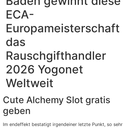
Baden gewinnt diese
ECA-
Europameisterschaft
das
Rauschgifthandler
2026 Yogonet
Weltweit
Cute Alchemy Slot gratis
geben
Im endeffekt bestatigt irgendeiner letzte Punkt, so sehr