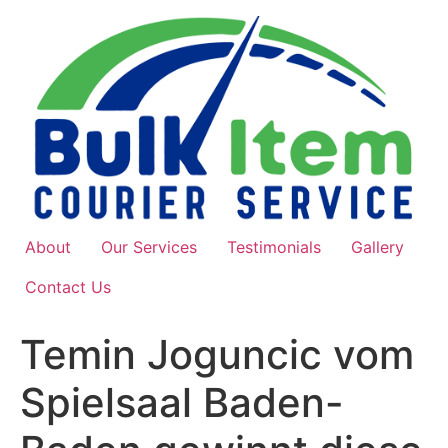
Skip
to
content
About
Our Services
Testimonials
Gallery
Contact Us
Temin Joguncic vom
Spielsaal Baden-